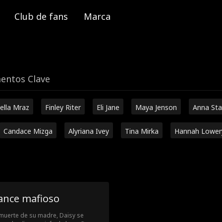
Club de fans
Marca
ntos Clave
ella Mraz
Finley Riter
Eli Jane
Maya Jenson
Anna Sta
Candace Mizga
Alyriana Ivey
Tina Mirka
Hannah Lower
mance mafioso
muerte de su madre, Daisy se