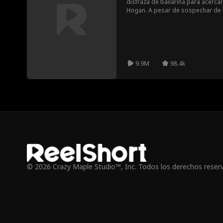
disfraza de bailarina para acercar
Hogan. A pesar de sospechar de l
siente irresistiblemente atraído 
logrará salir ilesa, o se verá en
9.9M
98.4k
© 2026 Crazy Maple Studio™, Inc. Todos los derechos reser