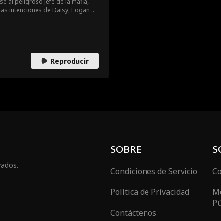
se al peligroso jefe de la mafia,
as intenciones de Daisy, Hogan se
por su mortífero encanto. ¿Daisy
redada en el amor de Hogan?
Reproducir
SOBRE
S
vados.
Condiciones de Servicio
Co
Política de Privacidad
Me
Pú
Contáctenos