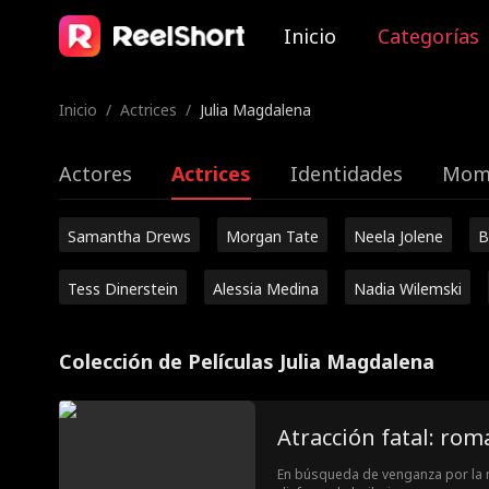
Inicio
Categorías
Inicio
/
Actrices
/
Julia Magdalena
Actores
Actrices
Identidades
Mome
Samantha Drews
Morgan Tate
Neela Jolene
B
Tess Dinerstein
Alessia Medina
Nadia Wilemski
Colección de Películas Julia Magdalena
Atracción fatal: ro
En búsqueda de venganza por la 