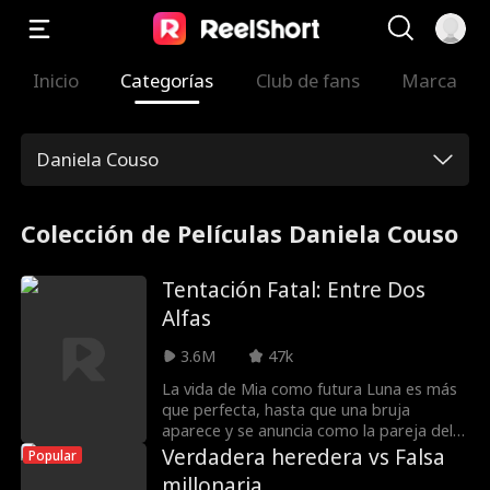
Inicio
Categorías
Club de fans
Marca
Daniela Couso
Colección de Películas Daniela Couso
Tentación Fatal: Entre Dos
Alfas
3.6M
47k
La vida de Mia como futura Luna es más
que perfecta, hasta que una bruja
aparece y se anuncia como la pareja del
Alfa. Traicionada por toda su familia, sin
Verdadera heredera vs Falsa
Popular
dinero, sin manada y embarazada, Mia se
millonaria