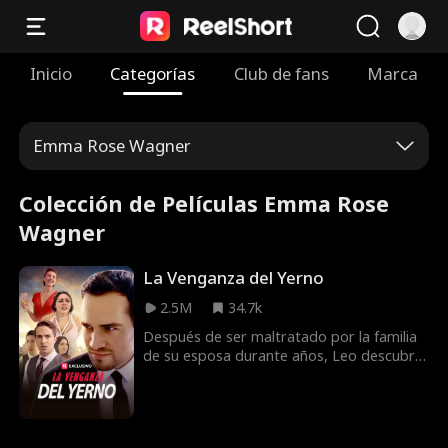
Inicio
Categorías
Club de fans
Marca
Emma Rose Wagner
Colección de Películas Emma Rose
Wagner
La Venganza del Yerno
2.5M
34.7k
Después de ser maltratado por la familia
de su esposa durante años, Leo descubre
que es el heredero de una gran fortuna.
¡Ahora es el momento de la venganza!