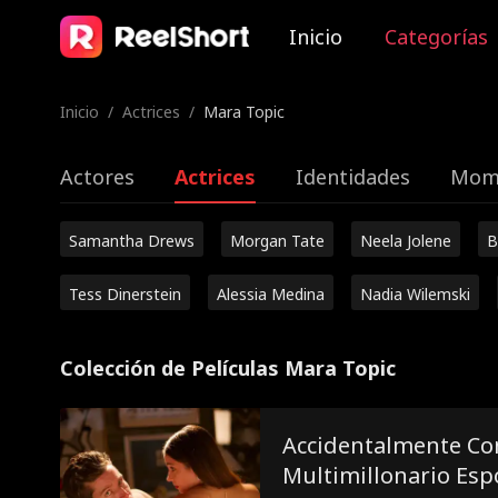
Inicio
Categorías
Inicio
/
Actrices
/
Mara Topic
Actores
Actrices
Identidades
Mome
Samantha Drews
Morgan Tate
Neela Jolene
B
Tess Dinerstein
Alessia Medina
Nadia Wilemski
Colección de Películas Mara Topic
Accidentalmente Co
Multimillonario Esp