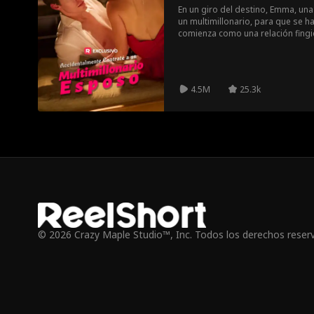
En un giro del destino, Emma, ​​una
un multimillonario, para que se 
comienza como una relación fingi
romance real cuando Oliver se 
Sin embargo, Emma está maldita
perseguida por un hombre miste
que su amor se profundiza, el se
4.5M
25.3k
destruir su relación, y Emma se 
que atormenta sus sueños? ¿Podr
estar juntos?
© 2026 Crazy Maple Studio™, Inc. Todos los derechos reser