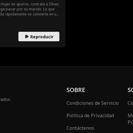
 mujer en apuros, contrata a Oliver,
haga pasar por su marido. Lo que
da rápidamente se convierte en un
enamora perdidamente de Emma.
 y no puede enamorarse,
rioso en sus sueños. A medida
creto de Oliver amenaza con
Reproducir
pregunta: ¿quién es este hombre
án superar sus obstáculos para
SOBRE
S
vados.
Condiciones de Servicio
Co
Política de Privacidad
Me
Pú
Contáctenos