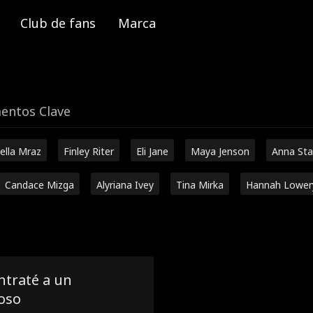
Club de fans
Marca
ntos Clave
ella Mraz
Finley Riter
Eli Jane
Maya Jenson
Anna Sta
Candace Mizga
Alyriana Ivey
Tina Mirka
Hannah Lower
ntraté a un
oso