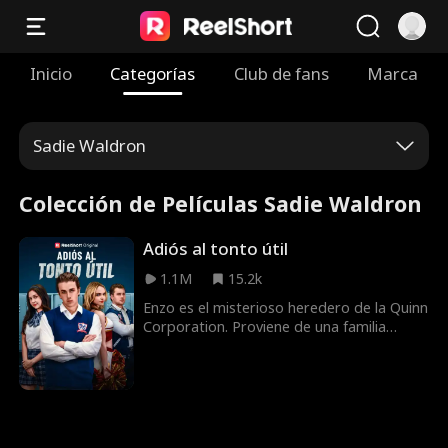
Inicio
Categorías
Club de fans
Marca
Sadie Waldron
Colección de Películas Sadie Waldron
Adiós al tonto útil
1.1M
15.2k
Enzo es el misterioso heredero de la Quinn
Corporation. Proviene de una familia
influyente y tiene un talento
extraordinario para el fútbol. Está
enamorado de la hija del chofer de su
familia, Stella Hall. Una noche, Stella sufre
un accidente por conducir ebria, pero
convence a Enzo de asumir la culpa.