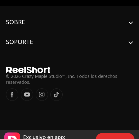
Preocupada de que su secreto
eventualmente salga a la luz, Stella estafa
a Enzo con todos sus ahorros y contrata a
SOBRE
un asesino para matarlo. Sin embargo,
justo cuando Enzo está a punto de morir,
un poder misterioso lo envía un mes atrás
en el tiempo. Ahora que Enzo conoce la
SOPORTE
verdadera personalidad de Stella, ya no
está enamorado de ella. Enzo decide dejar
atrás su imagen de "simp" y asegurarse
de que Stella reciba lo que se merece.
© 2026 Crazy Maple Studio™, Inc. Todos los derechos
reservados.
Exclusivo en app: