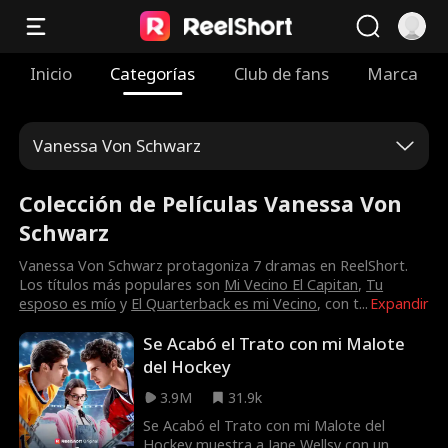
Inicio
Categorías
Club de fans
Marca
Vanessa Von Schwarz
Colección de Películas Vanessa Von
Schwarz
Vanessa Von Schwarz protagoniza 7 dramas en ReelShort.
Los títulos más populares son
Mi Vecino El Capitan
,
Tu
esposo es mío
y
El Quarterback es mi Vecino
, con t
...
Expandir
Se Acabó el Trato con mi Malote
del Hockey
3.9M
31.9k
Se Acabó el Trato con mi Malote del
Hockey muestra a Jane Wellsy con un