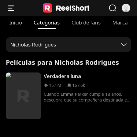
Inicio
Categorías
Club de fans
Marca
Nicholas Rodrigues
Películas para Nicholas Rodrigues
Verdadera luna
15.1M
167.6k
Cuando Emma Parker cumple 18 años,
descubre que su compañera destinada es
Logan Carter, el alfa de su manada. Pero
esa felicidad es de corta duración cuando
Logan la rechaza por otro lobo. Poco
después, Emma se entera de que no es un
lobo ordinario, y que muchas personas
peligrosas la persiguen. Alpha Logan