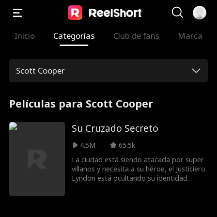
Inicio
Categorías
Club de fans
Marca
Scott Cooper
Películas para Scott Cooper
Su Cruzado Secreto
4.5M
65.5k
La ciudad está siendo atacada por super
villanos y necesita a su héroe, el Justiciero.
Lyndon está ocultando su identidad
como héroe para vivir una vida normal.
Pero Nadia, la hermosa hija del alcalde, lo
busca pidiéndole ayuda. ¿Podrá Lyndon
ser más inteligente que su malvada