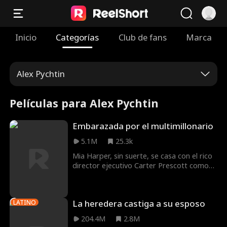
Inicio
Categorías
Club de fans
Marca
Alex Pychtin
Películas para Alex Pychtin
Embarazada por el multimillonario
5.1M
25.3k
Mia Harper, sin suerte, se casa con el rico
director ejecutivo Carter Prescott como
parte de un trato. Su matrimonio falso
pronto se convierte en un romance real,
pero su amor se pone a prueba cuando
La heredera castiga a su esposo
LATINO
Lily, la despiadada ex de Carter, no se
detiene ante nada para recuperarlo. El
204.4M
2.8M
drama se intensifica cuando Mia descubre