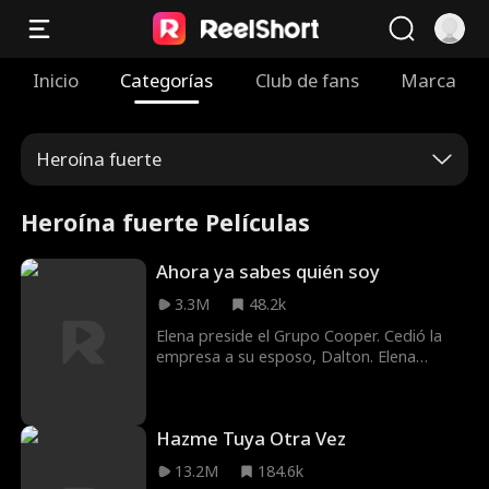
Inicio
Categorías
Club de fans
Marca
Heroína fuerte
Heroína fuerte Películas
Ahora ya sabes quién soy
3.3M
48.2k
Elena preside el Grupo Cooper. Cedió la
empresa a su esposo, Dalton. Elena
regresa a la junta directiva tras cinco años
de ausencia, pero nadie en la empresa la
reconoce. Elena se encuentra con un
Hazme Tuya Otra Vez
ambiente laboral lleno de chismes, acoso y
rumores. Muchos especulan que la
13.2M
184.6k
"esposa de Dalton" es una vieja bruja.