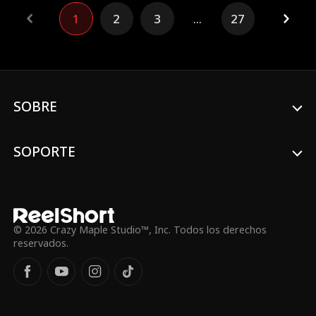
sintiéndose traicionada, Ivy busca ayuda
en su mejor amigo de la infancia y estrella
1
2
3
...
27
del fútbol americano, Blake. ¿Podrá Ivy
recuperar su lugar en el centro de
atención?
SOBRE
SOPORTE
© 2026 Crazy Maple Studio™, Inc. Todos los derechos
reservados.