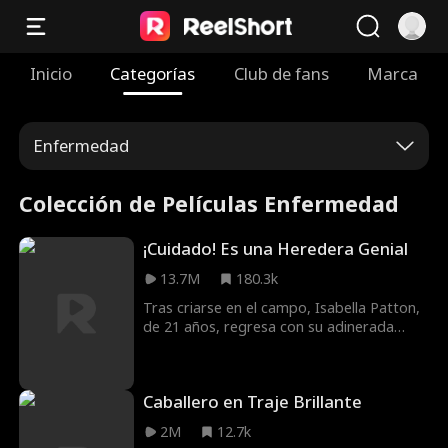
Inicio
Categorías
Club de fans
Marca
Enfermedad
Colección de Películas Enfermedad
¡Cuidado! Es una Heredera Genial
13.7M
180.3k
Tras criarse en el campo, Isabella Patton,
de 21 años, regresa con su adinerada
familia biológica. Al poco tiempo, conoce
al atractivo (y mucho mayor) Oliver Bates,
quien comienza a perseguirla con
Caballero en Traje Brillante
insistencia, sin saber que es su prometida.
Mientras tanto, Eliza, la prima de Isabella,
2M
12.7k
quien fue criada por la familia Patton en su