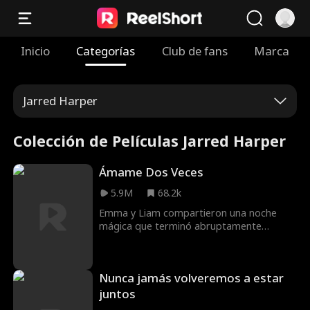
Inicio
Categorías
Club de fans
Marca
Jarred Harper
Colección de Películas Jarred Harper
Ámame Dos Veces
5.9M
68.2k
Emma y Liam compartieron una noche
mágica que terminó abruptamente
cuando Liam se fue a la mañana siguiente
sin explicación. Seis meses después, se
reúnen en la boda de la hermana de
Nunca jamás volveremos a estar
Emma donde Liam es el padrino. A medida
que vuelven a la vida sus sentimientos,
juntos
Emma decide fingir salir con Liam por un