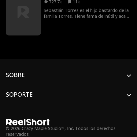
727.7k
11k
Sebastián Torres es el hijo bastardo de la
familia Torres. Tiene fama de inútil y acaba
de salir de prisión. Ninguna mujer en su
sano juicio se casaría con él, pero Natalia
Queiroz lo hace. Lo que ella no sabe es
que su nuevo esposo tiene un secreto
multimillonario. La pregunta que todos se
hacen es: ¿Por qué Sebastián oculta su
identidad desde el principio? ¿Qué pasará
cuando la verdad salga a la luz?
SOBRE
SOPORTE
© 2026 Crazy Maple Studio™, Inc. Todos los derechos
reservados.