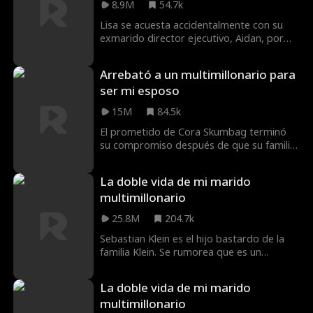
8.9M
54.7k
fin de semana para que su ex la deje en
paz.
Lisa se acuesta accidentalmente con su
exmarido director ejecutivo, Aidan, por
primera vez. ¡La había descuidado tanto
que ni siquiera conoce su rostro! Al día
Arrebató a un multimillonario para
siguiente, en una comedia de identidades
ser mi esposo
mixtas, Aidan la contrata para que sea su
secretaria y comienza a perseguirla. ¿Ella
15M
84.5k
lo aceptará de regreso?
El prometido de Cora Skumbag terminó
su compromiso después de que su familia
se declaró en quiebra. Buscando consuelo,
ella fue a un bar y se acostó con el
La doble vida de mi marido
hombre más rico de la ciudad, ¡que
multimillonario
también resulta ser el tío del cabro!
25.8M
204.7k
Sebastian Klein es el hijo bastardo de la
familia Klein. Se rumorea que es un
perdedor bueno para nada que acaba de
salir de prisión. Ninguna chica en su sano
La doble vida de mi marido
juicio se casaría con él, hasta que lo hace
multimillonario
Natalie Quinn. Lo que no sabe es que en