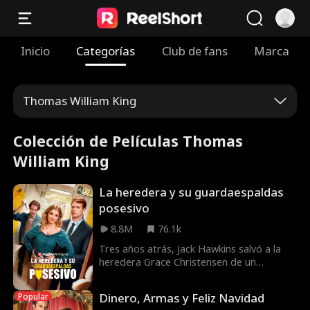
Inicio
Categorías
Club de fans
Marca
Thomas William King
Colección de Películas Thomas
William King
La heredera y su guardaespaldas
posesivo
8.8M
76.1k
Tres años atrás, Jack Hawkins salvó a la
heredera Grace Christensen de un
malvado acosador, pero cuando se
reencuentran, un malentendido los
Dinero, Armas y Feliz Navidad
Popular
convierte en enemigos. Ahora, con la