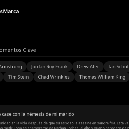
ns
Marca
omentos Clave
Armstrong
Jordan Roy Frank
Drew Ater
Ian Schu
Tim Stein
Chad Wrinkles
Thomas William King
e case con la némesis de mi marido
unidad en la vida después de que su esposo la asesine en sangre fría. Esta vez
ión meticulosa es enamorarse de Nathan Forbes, el alto y guapo heredero de pl