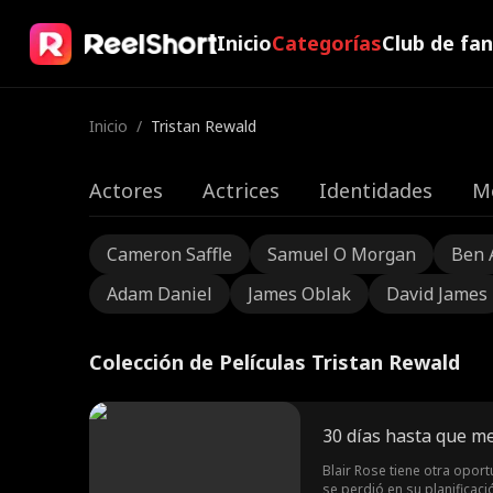
Inicio
Categorías
Club de fa
Inicio
/
Tristan Rewald
Actores
Actrices
Identidades
M
Cameron Saffle
Samuel O Morgan
Ben 
Adam Daniel
James Oblak
David James
Colección de Películas Tristan Rewald
30 días hasta que m
Blair Rose tiene otra oport
se perdió en su planificac