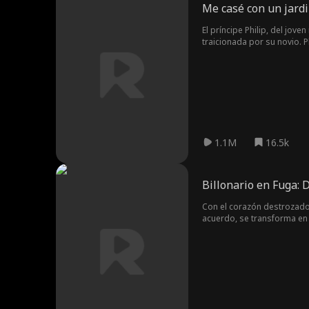
Me casé con un jardi
El príncipe Philip, del jov
traicionada por su novio. P
ayudándola a heredar la em
padres aceptaran a Anna y v
1.1M
16.5k
Billonario en Fuga: 
Con el corazón destrozado 
acuerdo, se transforma en 
¿logrará su vertiginoso r