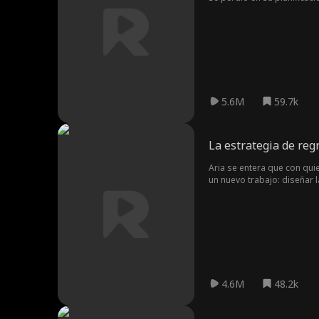
segunda oportunidad de 
5.6M
59.7k
La estrategia de reg
Aria se entera que con quie
un nuevo trabajo: diseñar 
diseñadora. ¿Podrá Aria ma
4.6M
48.2k