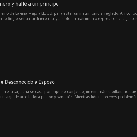
nero y hallé a un príncipe
en reino de Lavinia, viajó a EE. UU. para evitar un matrimonio arreglado. Allí 
hilip fingió ser un jardinero real y aceptó un matrimonio exprés con ella. Jun
presa de su madre y obtener la autorización de los retratos reales. Finalment
ivieron felices en California.
De Desconocido a Esposo
en el altar, Liana se casa por impulso con Jacob, un enigmático billonario que
un viaje de arrolladora pasión y sanación. Mientras lidian con exes problemáti
omance florecer en amor verdadero, o sus pasados terminarán por separarlos