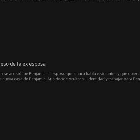
amor?
reso de la ex esposa
n se acostó fue Benjamin, el esposo que nunca había visto antes y que quiere d
la nueva casa de Benjamin. Aria decide ocultar su identidad y trabajar para Be
ntener su identidad oculta mientras que ella también empieza a sentir algo po