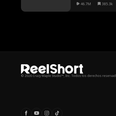
46.7M
385.3k
© 2026 Crazy Maple Studio™, Inc. Todos los derechos reservad