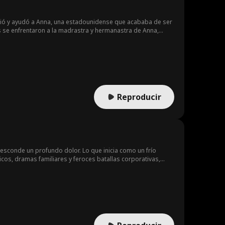
conoció y ayudó a Anna, una estadounidense que acababa de ser
tos se enfrentaron a la madrastra y hermanastra de Anna,
e, Philip reveló su verdadera identidad, logró que sus
Reproducir
 esconde un profundo dolor. Lo que inicia como un frío
cos, dramas familiares y feroces batallas corporativas,
?