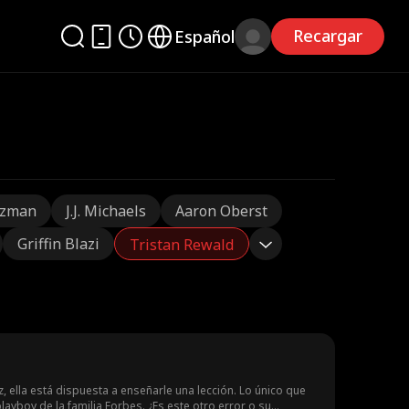
Recargar
Español
tzman
J.J. Michaels
Aaron Oberst
Griffin Blazi
Tristan Rewald
, ella está dispuesta a enseñarle una lección. Lo único que
ayboy de la familia Forbes. ¿Es este otro error o su