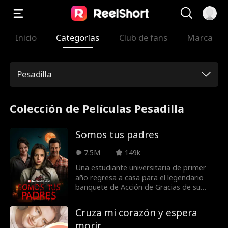
Inicio
Categorías
Club de fans
Marca
Pesadilla
Colección de Películas Pesadilla
Somos tus padres
7.5M
149k
Una estudiante universitaria de primer
año regresa a casa para el legendario
banquete de Acción de Gracias de su
familia y empieza a sospechar que algo
anda muy mal con sus padres.
Cruza mi corazón y espera
morir