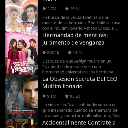
2.7M
25.6k
En busca de la verdad detrás de la
muerte de su hermana, Zoe Hale se casa
con el multimillonario Ashton Cross, a
quien sospecha que es la asesina. Sin
Hermandad de mentiras:
embargo, a medida que lo conoce mejor,
juramento de venganza
descubre la verdad más retorcida y el
amor más poderoso de lo que podría
802.1k
13.4k
haber imaginado.
Después de que Ashlyn muere en un
“accidente” de iniciación en una
hermandad universitaria, su hermana
gemela idéntica, June, ocupa su lugar
La Obsesión Secreta Del CEO
para vengarse de los verdaderos
Multimillonario
asesinos: la mejor amiga traicionera de
Ashlyn y su novio, miembro de una
9.1M
93.2k
fraternidad.
La vida de la Dra. Leah Anderson da un
giro inesperado cuando se enamora del
atractivo y seductor multimillonario, Ryan
Carter, cuya obsesión lo convierte en un
Accidentalmente Contraté a
amante peligroso. Su apasionado