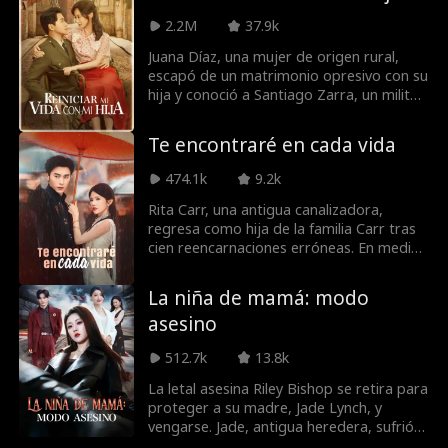
ser una flor delicada, empuña látigo y
2.2M
37.9k
cuchillo contra sus enemigos. El príncipe
la cree dócil, ¡pero hasta los fantasmas
Juana Díaz, una mujer de origen rural,
temen su lado salvaje!
escapó de un matrimonio opresivo con su
hija y conoció a Santiago Zarra, un militar
lisiado. Juntos superaron el acoso de su
expareja, construyeron una fábrica de
Te encontraré en cada vida
ropa y lograron su independencia. Con el
cuidado de Juana, Santiago recuperó la
474.1k
9.2k
movilidad, y ambos abrieron un nuevo
capítulo en sus vidas, transformando por
Rita Carr, una antigua canalizadora,
completo su destino.
regresa como hija de la familia Carr tras
cien reencarnaciones erróneas. En medio
de luchas de poder y conspiraciones,
rompe las cadenas del destino, se
La niña de mamá: modo
empodera y reaviva un antiguo vínculo
asesino
con Louie Bale, el líder del sindicato
Aegis, en una leyenda que trasciende el
512.7k
13.8k
tiempo.
La letal asesina Riley Bishop se retira para
proteger a su madre, Jade Lynch, y
vengarse. Jade, antigua heredera, sufrió
años de traiciones y maltratos. Al verla