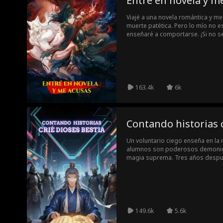
Entré en novela y m
Viajé a una novela romántica y me 
muerte patética. Pero lo mío no e
enseñaré a comportarse. ¡Si no se
aniquilados! ¿Piden ayuda? ¡Mandar
¿Qué pasa si no puedo vencer a 
que le dé una paliza! Como soy un 
emocional no funciona conmigo!
163.4k
6k
Contando historias c
Un voluntario ciego enseña en la
alumnos son poderosos demonios.
magia suprema. Tres años despu
tortuga pescando, un oso cultivan
sirviendo a un humano!
149.6k
5.6k