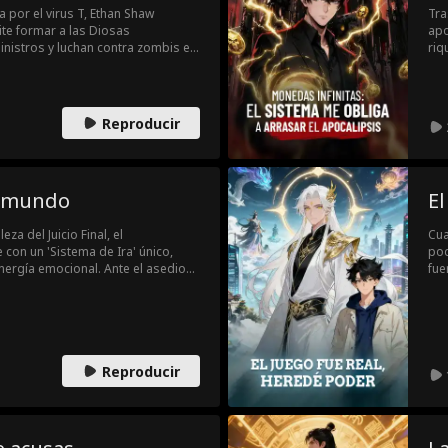
 por el virus T, Ethan Shaw
Tra
te formar a las Diosas
apo
inistros y luchan contra zombis en
riq
Reproducir
el mundo
El
eza del Juicio Final, el
Cua
con un 'Sistema de Ira' único,
pod
nergía emocional. Ante el asedio
fue
spiadadas y la misteriosa Alianza
Yat
ugio en un bastión impenetrable.
pod
uipo nanotecnológico, Gage se
nue
 a su propio pasado para descubrir
t y la conspiración de ABRI.
Reproducir
 objetivo es dominar.