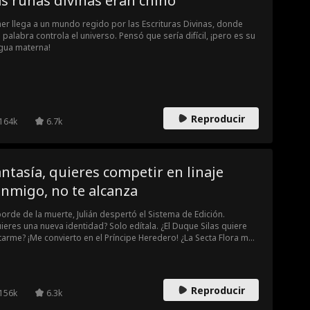
s runas divinas eran chino
er llega a un mundo regido por las Escrituras Divinas, donde
 palabra controla el universo. Pensó que sería difícil, ¡pero es su
gua materna!
Reproducir
164k
6.7k
ntasía, quieres competir en linaje
nmigo, no te alcanza
borde de la muerte, Julián despertó el Sistema de Edición.
ieres una nueva identidad? Solo edítala. ¿El Duque Silas quiere
arme? ¡Me convierto en el Príncipe Heredero! ¿La Secta Flora me
interpretó? Seré el gran amor de su Santa. No importan los
cos que tengan, mis nuevas identidades pueden con todo.
empre gano!
Reproducir
156k
6.3k