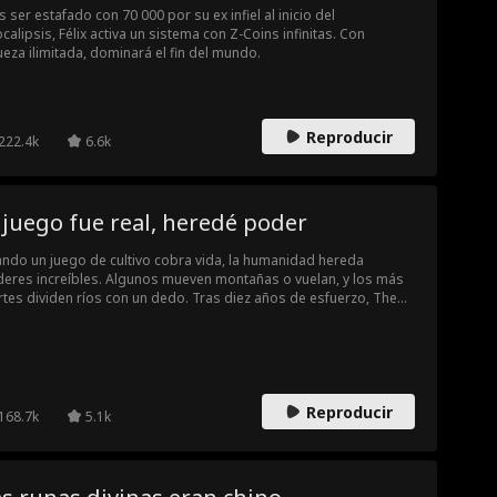
s ser estafado con 70 000 por su ex infiel al inicio del
calipsis, Félix activa un sistema con Z-Coins infinitas. Con
ueza ilimitada, dominará el fin del mundo.
Reproducir
222.4k
6.6k
 juego fue real, heredé poder
ndo un juego de cultivo cobra vida, la humanidad hereda
eres increíbles. Algunos mueven montañas o vuelan, y los más
rtes dividen ríos con un dedo. Tras diez años de esfuerzo, Theo
es superó cada mazmorra y es el mejor jugador. Al heredar el
er supremo del Soberano Celestial, está listo para dominar este
vo mundo de cultivo.
Reproducir
168.7k
5.1k