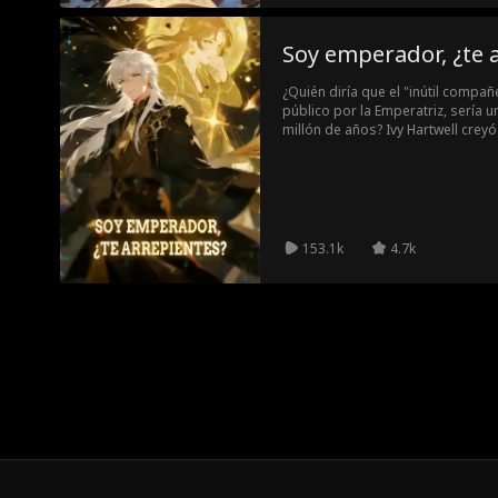
Soy emperador, ¿te 
¿Quién diría que el "inútil compañ
público por la Emperatriz, sería 
millón de años? Ivy Hartwell crey
quien apenas estaba en el Reino S
ascenso. Jamás imaginó que el ho
igual, un aliado invencible capaz 
Inmortales con facilidad...
153.1k
4.7k