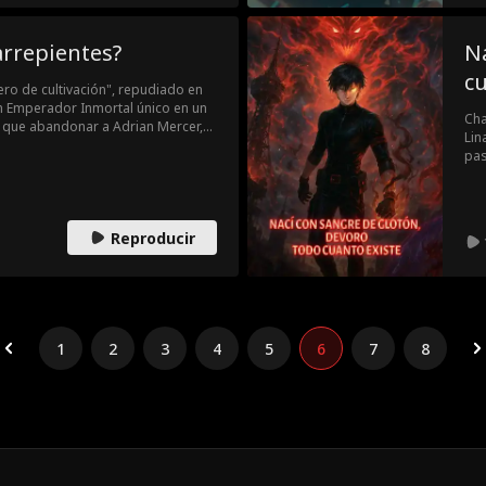
arrepientes?
Na
cu
ero de cultivación", repudiado en
un Emperador Inmortal único en un
Cha
ó que abandonar a Adrian Mercer,
Lin
anto, le permitiría enfocarse en su
pas
mbre que desechó era un pilar sin
pro
de protegerla y arrasar los Palacios
a l
Reproducir
1
2
3
4
5
6
7
8