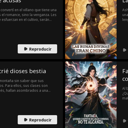
e acusas
La
convertí en el villano que tiene una
Ash
s el romance, sino la venganza. Les
una
 esfuerzan en el cultivo, serán
len
é a toda su familia al infierno!
un maestro? ¡Llamo a mi papá para
villano sin moral, ¡el chantaje
Reproducir
rié dioses bestia
Fa
co
 montaña sin saber que sus
 Para ellos, sus clases son
Al 
és, hallan asombrados a una
¿Qu
do y un jabalí cocinando... ¡todos
mat
mal
tru
¡Si
Reproducir