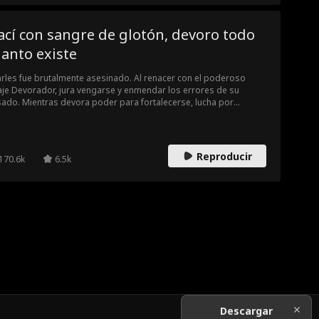
cí con sangre de glotón, devoro todo
anto existe
rles fue brutalmente asesinado. Al renacer con el poderoso
aje Devorador, jura vengarse y enmendar los errores de su
ado. Mientras devora poder para fortalecerse, lucha por
teger a su familia y enfrenta a razas invasoras, decidido a salvar
a humanidad de la destrucción.
Reproducir
170.6k
6.5k
Descargar