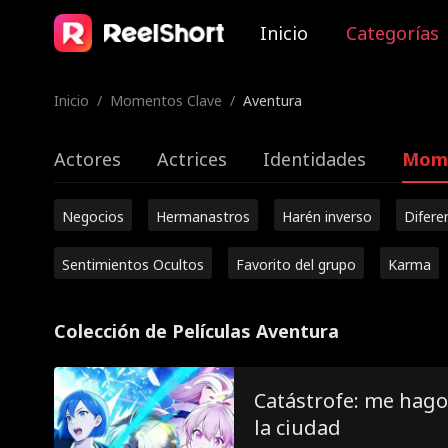
Inicio
Categorías
Inicio
/
Momentos Clave
/
Aventura
Actores
Actrices
Identidades
Mome
Negocios
Hermanastros
Harén inverso
Difere
Sentimientos Ocultos
Favorito del grupo
Karma
Colección de Películas Aventura
Catástrofe: me hago
la ciudad