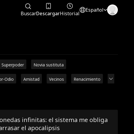
Español
Buscar
Descargar
Historial
Superpoder
Novia sustituta
r-Odio
Amistad
Vecinos
Renacimiento
nedas infinitas: el sistema me obliga
arrasar el apocalipsis