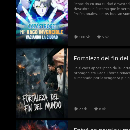
Renacido en una ciudad devastada
descubre un Sistema que le permi
Profesionales. Juntos buscan sum
constante evolución.
160.5k
5.6k
Fortaleza del fin d
En el caos apocalíptico de la Fortal
protagonista Gage Thorne renace 
alimentado por la venganza y la e
de bestias mutantes, pandillas de
Esper, transforma su modesto ref
Desde defensas clase E hasta eq
enfrenta a Zombis Alfa, Espers y
la verdad tras el Proyecto Starligh
Sobrevivir es solo el comienzo; el
277k
8.8k