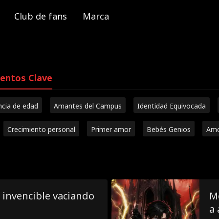
Club de fans
Marca
ntos Clave
ncia de edad
Amantes del Campus
Identidad Equivocada
Crecimiento personal
Primer amor
Bebés Genios
Amo
 invencible vaciando
Mo
a 