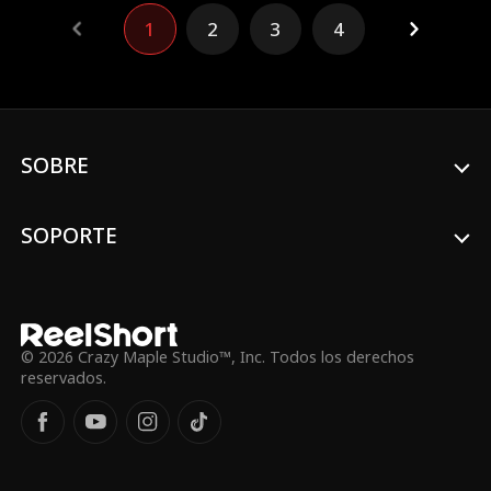
corazón—a un hombre nacido de la
1
2
3
4
violencia es su mayor traición o su única
oportunidad de sobrevivir.
SOBRE
SOPORTE
© 2026 Crazy Maple Studio™, Inc. Todos los derechos
reservados.