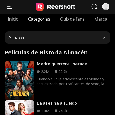
Inicio
Categorías
Club de fans
Marca
Almacén
Películas de Historia Almacén
Madre guerrera liberada
2.2M
22.9k
Cuando su hija adolescente es violada y
secuestrada por traficantes de sexo, la
legendaria guerrera, la teniente Phoenix
Ryan, de los Navy SEAL, abandona su vida
de anonimato como propietaria de una
La asesina a sueldo
cafetería de un pequeño pueblo para
rescatar a su hija y destruir al cártel
1.4M
24.2k
Navarro que se la ha llevado.