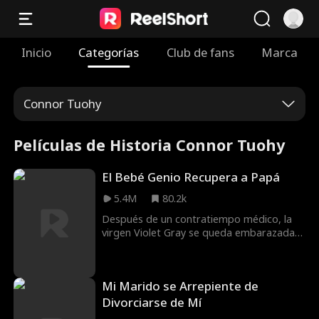
Inicio
Categorías
Club de fans
Marca
Connor Tuohy
Películas de Historia Connor Tuohy
El Bebé Genio Recupera a Papá
5.4M
80.2k
Después de un contratiempo médico, la
virgen Violet Gray se queda embarazada
del hijo de un billionario desconocido para
ella, Carter Watts. Pensando en el niño, los
dos se ven forzados a casarse de forma
Mi Marido se Arrepiente de
apresurada. Carter se va de viaje de
negocios y está fuera 6 años, durante los
Divorciarse de Mí
cuales Violet cría a su hijo, Patrick,