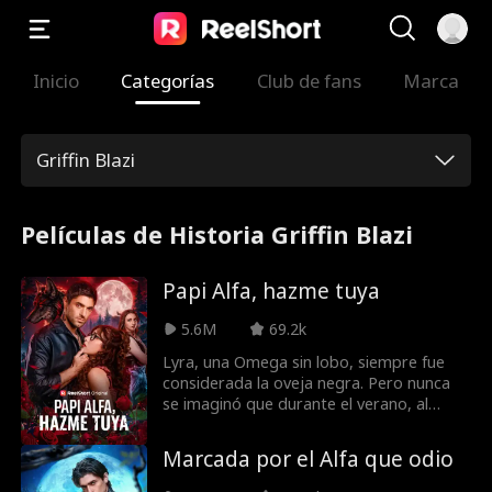
Inicio
Categorías
Club de fans
Marca
Griffin Blazi
Películas de Historia Griffin Blazi
Papi Alfa, hazme tuya
5.6M
69.2k
Lyra, una Omega sin lobo, siempre fue
considerada la oveja negra. Pero nunca
se imaginó que durante el verano, al
mudarse de vuelta a la casa del Alfa
Damon, de quien ha estado
Marcada por el Alfa que odio
secretamente enamorada desde hace
mucho tiempo, éste resultaría ser el papá