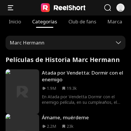
Inicio
Categorías
Club de fans
Marca
Marc Hermann
Películas de Historia Marc Hermann
Atada por Vendetta: Dormir con el
enemigo
1.9M
19.3k
En Atada por Vendetta Dormir con el
enemigo película, en su cumpleaños, el
padre de Daiana fue asesinado. Aún no
sabe quién es el asesino, pero tiene un
Ámame, muérdeme
sospechoso. Daiana está dividida entre el
amor y la venganza cuando su sospechoso
2.2M
23k
resulta ser su amante. Daiana debe decidir