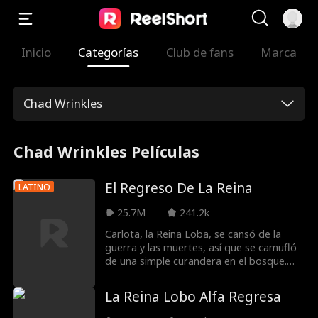
Inicio
Categorías
Club de fans
Marca
Chad Wrinkles
Chad Wrinkles Películas
El Regreso De La Reina
LATINO
25.7M
241.2k
Carlota, la Reina Loba, se cansó de la
guerra y las muertes, así que se camufló
de una simple curandera en el bosque.
Para asegurarle a su hija una vida normal
y feliz, la envió con la manada Luna Runa.
La Reina Lobo Alfa Regresa
Sin saberlo, la había enviado a vivir una
total pesadilla. La trataron como a una