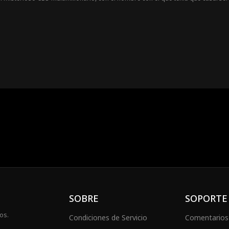
ue Emily erróneamente cree que William está ahogándose en deudas. William o
y planean sabotear a Emily.
SOBRE
SOPORTE
os.
Condiciones de Servicio
Comentarios