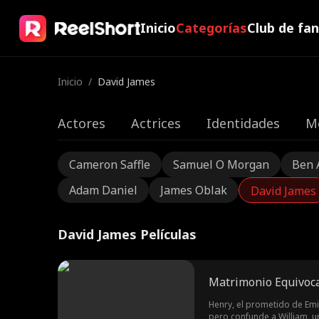
Inicio
Categorías
Club de fa
Inicio
/
David James
Actores
Actrices
Identidades
M
Cameron Saffle
Samuel O Morgan
Ben 
Adam Daniel
James Oblak
David James
David James Películas
Matrimonio Equivoca
Henry, el prometido de Emil
pero confunde a William, u