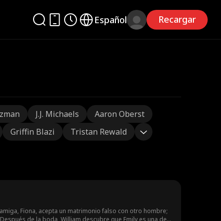
Recargar
Español
tzman
J.J. Michaels
Aaron Oberst
Griffin Blazi
Tristan Rewald
or amiga, Fiona, acepta un matrimonio falso con otro hombre;
. Después de la boda, William descubre que Emily es una de