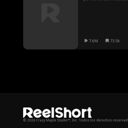
sus empleadas, mientras q
diseño cuando Fiona y Henr
7.6M
73.5k
© 2026 Crazy Maple Studio™, Inc. Todos los derechos reservad