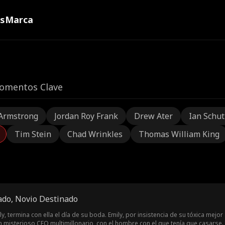
ns
Marca
omentos Clave
Armstrong
Jordan Roy Frank
Drew Ater
Ian Schu
Tim Stein
Chad Wrinkles
Thomas William King
do, Novio Destinado
y, termina con ella el día de su boda. Emily, por insistencia de su tóxica mej
n misterioso CEO multimillonario, con el hombre con el que tenía que casarse