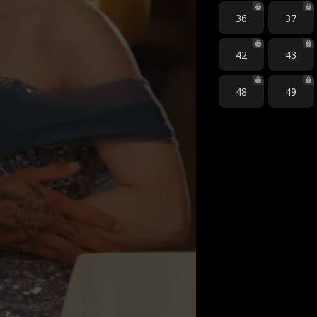
36
37
42
43
48
49