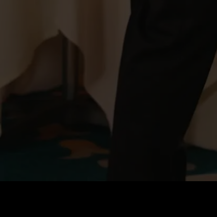
Coût
:
60
Solde
:
0