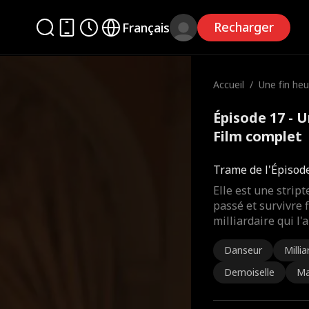
Recharger
Français
Accueil
/
Une fin he
Épisode 17 - 
Film complet
Trame de l'Épisod
Elle est une strip
passé et survivre 
milliardaire qui l'
Danseur
Millia
Demoiselle
Ma