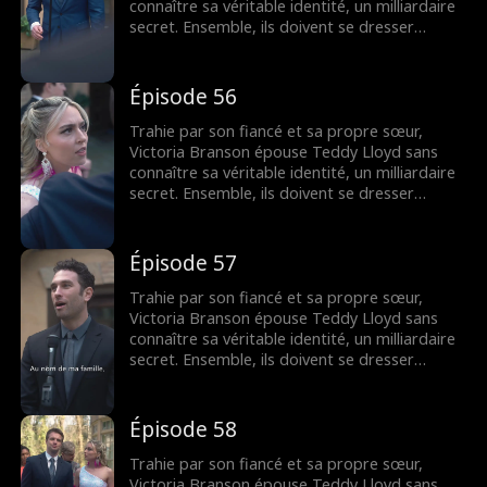
connaître sa véritable identité, un milliardaire
secret. Ensemble, ils doivent se dresser
contre la famille maléfique de Victoria,
reprendre la compagnie de sa mère et
trouver leur fin heureuse.
Épisode 56
Trahie par son fiancé et sa propre sœur,
Victoria Branson épouse Teddy Lloyd sans
connaître sa véritable identité, un milliardaire
secret. Ensemble, ils doivent se dresser
contre la famille maléfique de Victoria,
reprendre la compagnie de sa mère et
trouver leur fin heureuse.
Épisode 57
Trahie par son fiancé et sa propre sœur,
Victoria Branson épouse Teddy Lloyd sans
connaître sa véritable identité, un milliardaire
secret. Ensemble, ils doivent se dresser
contre la famille maléfique de Victoria,
reprendre la compagnie de sa mère et
trouver leur fin heureuse.
Épisode 58
Trahie par son fiancé et sa propre sœur,
Victoria Branson épouse Teddy Lloyd sans