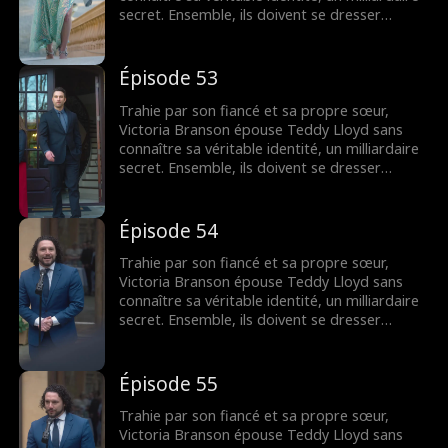
secret. Ensemble, ils doivent se dresser
contre la famille maléfique de Victoria,
reprendre la compagnie de sa mère et
trouver leur fin heureuse.
Épisode 53
Trahie par son fiancé et sa propre sœur,
Victoria Branson épouse Teddy Lloyd sans
connaître sa véritable identité, un milliardaire
secret. Ensemble, ils doivent se dresser
contre la famille maléfique de Victoria,
reprendre la compagnie de sa mère et
trouver leur fin heureuse.
Épisode 54
Trahie par son fiancé et sa propre sœur,
Victoria Branson épouse Teddy Lloyd sans
connaître sa véritable identité, un milliardaire
secret. Ensemble, ils doivent se dresser
contre la famille maléfique de Victoria,
reprendre la compagnie de sa mère et
trouver leur fin heureuse.
Épisode 55
Trahie par son fiancé et sa propre sœur,
Victoria Branson épouse Teddy Lloyd sans