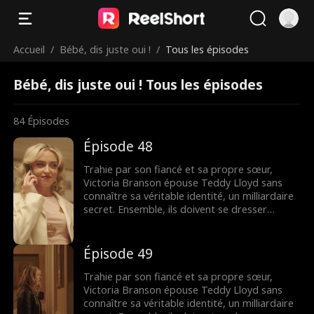
Accueil
/
Bébé, dis juste oui !
/
Tous les épisodes
Bébé, dis juste oui ! Tous les épisodes
84
Épisodes
Épisode 48
Trahie par son fiancé et sa propre sœur,
Victoria Branson épouse Teddy Lloyd sans
connaître sa véritable identité, un milliardaire
secret. Ensemble, ils doivent se dresser
contre la famille maléfique de Victoria,
reprendre la compagnie de sa mère et
trouver leur fin heureuse.
Épisode 49
Trahie par son fiancé et sa propre sœur,
Victoria Branson épouse Teddy Lloyd sans
connaître sa véritable identité, un milliardaire