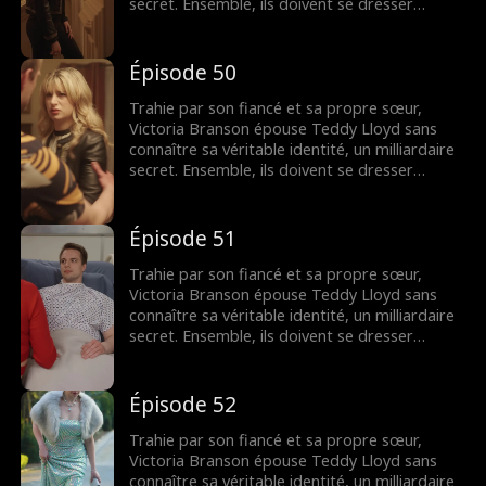
secret. Ensemble, ils doivent se dresser
contre la famille maléfique de Victoria,
reprendre la compagnie de sa mère et
trouver leur fin heureuse.
Épisode 50
Trahie par son fiancé et sa propre sœur,
Victoria Branson épouse Teddy Lloyd sans
connaître sa véritable identité, un milliardaire
secret. Ensemble, ils doivent se dresser
contre la famille maléfique de Victoria,
reprendre la compagnie de sa mère et
trouver leur fin heureuse.
Épisode 51
Trahie par son fiancé et sa propre sœur,
Victoria Branson épouse Teddy Lloyd sans
connaître sa véritable identité, un milliardaire
secret. Ensemble, ils doivent se dresser
contre la famille maléfique de Victoria,
reprendre la compagnie de sa mère et
trouver leur fin heureuse.
Épisode 52
Trahie par son fiancé et sa propre sœur,
Victoria Branson épouse Teddy Lloyd sans
connaître sa véritable identité, un milliardaire