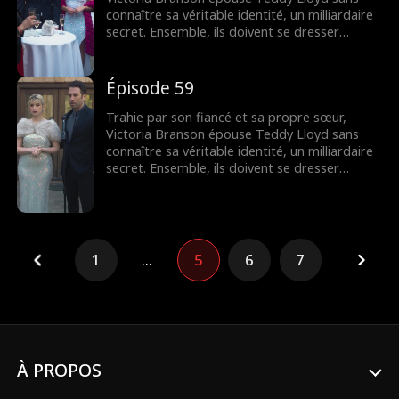
connaître sa véritable identité, un milliardaire
secret. Ensemble, ils doivent se dresser
contre la famille maléfique de Victoria,
reprendre la compagnie de sa mère et
trouver leur fin heureuse.
Épisode 59
Trahie par son fiancé et sa propre sœur,
Victoria Branson épouse Teddy Lloyd sans
connaître sa véritable identité, un milliardaire
secret. Ensemble, ils doivent se dresser
contre la famille maléfique de Victoria,
reprendre la compagnie de sa mère et
trouver leur fin heureuse.
1
...
5
6
7
À PROPOS