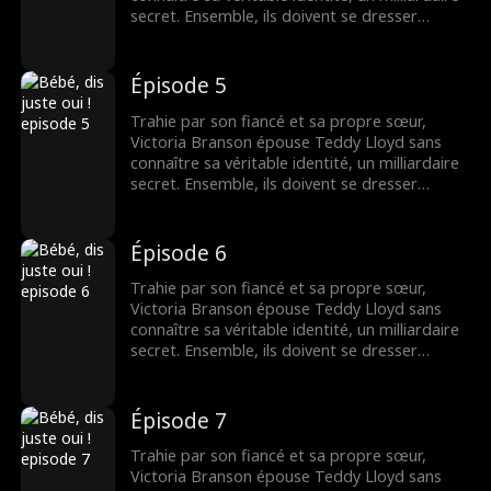
secret. Ensemble, ils doivent se dresser
contre la famille maléfique de Victoria,
reprendre la compagnie de sa mère et
trouver leur fin heureuse.
Épisode 5
Trahie par son fiancé et sa propre sœur,
Victoria Branson épouse Teddy Lloyd sans
connaître sa véritable identité, un milliardaire
secret. Ensemble, ils doivent se dresser
contre la famille maléfique de Victoria,
reprendre la compagnie de sa mère et
trouver leur fin heureuse.
Épisode 6
Trahie par son fiancé et sa propre sœur,
Victoria Branson épouse Teddy Lloyd sans
connaître sa véritable identité, un milliardaire
secret. Ensemble, ils doivent se dresser
contre la famille maléfique de Victoria,
reprendre la compagnie de sa mère et
trouver leur fin heureuse.
Épisode 7
Trahie par son fiancé et sa propre sœur,
Victoria Branson épouse Teddy Lloyd sans