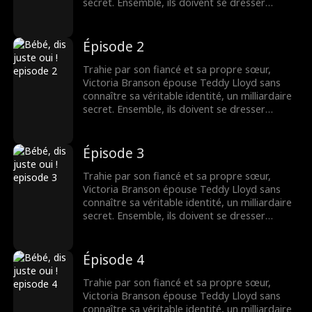
secret. Ensemble, ils doivent se dresser
contre la famille maléfique de Victoria,
reprendre la compagnie de sa mère et
trouver leur fin heureuse.
Épisode 2
Trahie par son fiancé et sa propre sœur,
Victoria Branson épouse Teddy Lloyd sans
connaître sa véritable identité, un milliardaire
secret. Ensemble, ils doivent se dresser
contre la famille maléfique de Victoria,
reprendre la compagnie de sa mère et
trouver leur fin heureuse.
Épisode 3
Trahie par son fiancé et sa propre sœur,
Victoria Branson épouse Teddy Lloyd sans
connaître sa véritable identité, un milliardaire
secret. Ensemble, ils doivent se dresser
contre la famille maléfique de Victoria,
reprendre la compagnie de sa mère et
trouver leur fin heureuse.
Épisode 4
Trahie par son fiancé et sa propre sœur,
Victoria Branson épouse Teddy Lloyd sans
connaître sa véritable identité, un milliardaire