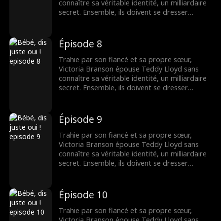
connaître sa véritable identité, un milliardaire
secret. Ensemble, ils doivent se dresser
contre la famille maléfique de Victoria,
reprendre la compagnie de sa mère et
trouver leur fin heureuse.
Épisode 8
Trahie par son fiancé et sa propre sœur,
Victoria Branson épouse Teddy Lloyd sans
connaître sa véritable identité, un milliardaire
secret. Ensemble, ils doivent se dresser
contre la famille maléfique de Victoria,
reprendre la compagnie de sa mère et
trouver leur fin heureuse.
Épisode 9
Trahie par son fiancé et sa propre sœur,
Victoria Branson épouse Teddy Lloyd sans
connaître sa véritable identité, un milliardaire
secret. Ensemble, ils doivent se dresser
contre la famille maléfique de Victoria,
reprendre la compagnie de sa mère et
trouver leur fin heureuse.
Épisode 10
Trahie par son fiancé et sa propre sœur,
Victoria Branson épouse Teddy Lloyd sans