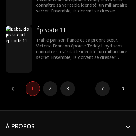
connaître sa véritable identité, un milliardaire
secret. Ensemble, ils doivent se dresser
contre la famille maléfique de Victoria,
reprendre la compagnie de sa mère et
trouver leur fin heureuse.
Épisode 11
Trahie par son fiancé et sa propre sœur,
Victoria Branson épouse Teddy Lloyd sans
connaître sa véritable identité, un milliardaire
secret. Ensemble, ils doivent se dresser
contre la famille maléfique de Victoria,
reprendre la compagnie de sa mère et
trouver leur fin heureuse.
1
2
3
...
7
À PROPOS