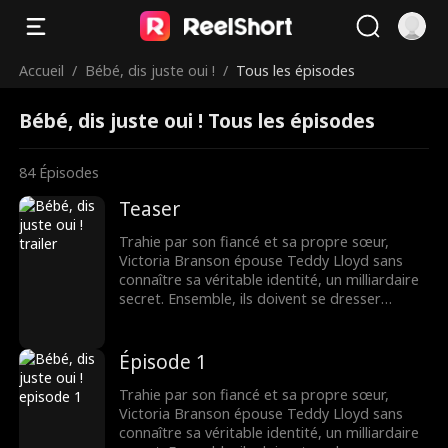
Accueil
/
Bébé, dis juste oui !
/
Tous les épisodes
Bébé, dis juste oui ! Tous les épisodes
84
Épisodes
Teaser
Trahie par son fiancé et sa propre sœur,
Victoria Branson épouse Teddy Lloyd sans
connaître sa véritable identité, un milliardaire
secret. Ensemble, ils doivent se dresser
contre la famille maléfique de Victoria,
reprendre la compagnie de sa mère et
trouver leur fin heureuse.
Épisode 1
Trahie par son fiancé et sa propre sœur,
Victoria Branson épouse Teddy Lloyd sans
connaître sa véritable identité, un milliardaire