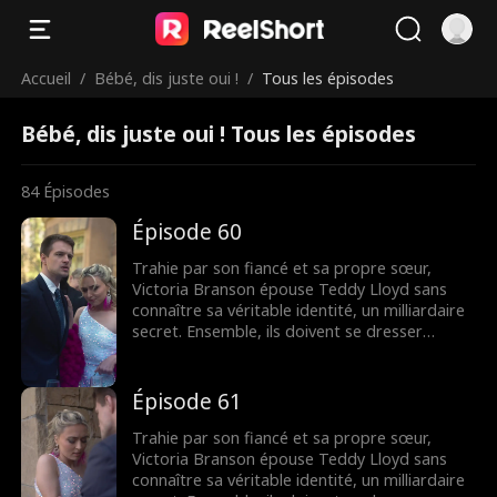
Accueil
/
Bébé, dis juste oui !
/
Tous les épisodes
Bébé, dis juste oui ! Tous les épisodes
84
Épisodes
Épisode 60
Trahie par son fiancé et sa propre sœur,
Victoria Branson épouse Teddy Lloyd sans
connaître sa véritable identité, un milliardaire
secret. Ensemble, ils doivent se dresser
contre la famille maléfique de Victoria,
reprendre la compagnie de sa mère et
trouver leur fin heureuse.
Épisode 61
Trahie par son fiancé et sa propre sœur,
Victoria Branson épouse Teddy Lloyd sans
connaître sa véritable identité, un milliardaire