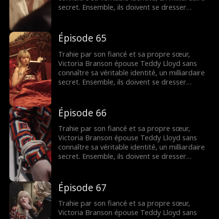
secret. Ensemble, ils doivent se dresser
contre la famille maléfique de Victoria,
reprendre la compagnie de sa mère et
trouver leur fin heureuse.
Épisode 65
Trahie par son fiancé et sa propre sœur,
Victoria Branson épouse Teddy Lloyd sans
connaître sa véritable identité, un milliardaire
secret. Ensemble, ils doivent se dresser
contre la famille maléfique de Victoria,
reprendre la compagnie de sa mère et
trouver leur fin heureuse.
Épisode 66
Trahie par son fiancé et sa propre sœur,
Victoria Branson épouse Teddy Lloyd sans
connaître sa véritable identité, un milliardaire
secret. Ensemble, ils doivent se dresser
contre la famille maléfique de Victoria,
reprendre la compagnie de sa mère et
trouver leur fin heureuse.
Épisode 67
Trahie par son fiancé et sa propre sœur,
Victoria Branson épouse Teddy Lloyd sans