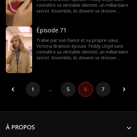
connaître sa véritable identité, un milliardaire
secret. Ensemble, ils doivent se dresser
contre la famille maléfique de Victoria,
reprendre la compagnie de sa mère et
trouver leur fin heureuse.
Épisode 71
Trahie par son fiancé et sa propre sœur,
Victoria Branson épouse Teddy Lloyd sans
connaître sa véritable identité, un milliardaire
secret. Ensemble, ils doivent se dresser
contre la famille maléfique de Victoria,
reprendre la compagnie de sa mère et
trouver leur fin heureuse.
1
...
5
6
7
À PROPOS