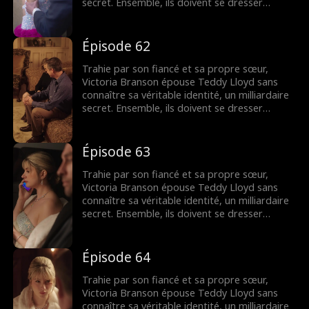
secret. Ensemble, ils doivent se dresser
contre la famille maléfique de Victoria,
reprendre la compagnie de sa mère et
trouver leur fin heureuse.
Épisode 62
Trahie par son fiancé et sa propre sœur,
Victoria Branson épouse Teddy Lloyd sans
connaître sa véritable identité, un milliardaire
secret. Ensemble, ils doivent se dresser
contre la famille maléfique de Victoria,
reprendre la compagnie de sa mère et
trouver leur fin heureuse.
Épisode 63
Trahie par son fiancé et sa propre sœur,
Victoria Branson épouse Teddy Lloyd sans
connaître sa véritable identité, un milliardaire
secret. Ensemble, ils doivent se dresser
contre la famille maléfique de Victoria,
reprendre la compagnie de sa mère et
trouver leur fin heureuse.
Épisode 64
Trahie par son fiancé et sa propre sœur,
Victoria Branson épouse Teddy Lloyd sans
connaître sa véritable identité, un milliardaire