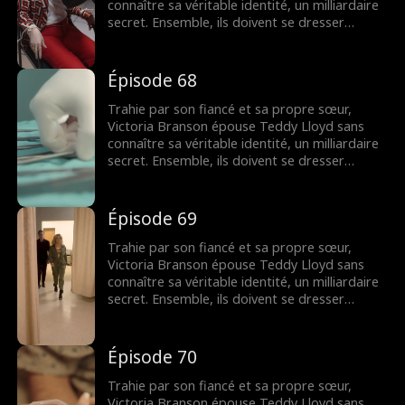
connaître sa véritable identité, un milliardaire
secret. Ensemble, ils doivent se dresser
contre la famille maléfique de Victoria,
reprendre la compagnie de sa mère et
trouver leur fin heureuse.
Épisode 68
Trahie par son fiancé et sa propre sœur,
Victoria Branson épouse Teddy Lloyd sans
connaître sa véritable identité, un milliardaire
secret. Ensemble, ils doivent se dresser
contre la famille maléfique de Victoria,
reprendre la compagnie de sa mère et
trouver leur fin heureuse.
Épisode 69
Trahie par son fiancé et sa propre sœur,
Victoria Branson épouse Teddy Lloyd sans
connaître sa véritable identité, un milliardaire
secret. Ensemble, ils doivent se dresser
contre la famille maléfique de Victoria,
reprendre la compagnie de sa mère et
trouver leur fin heureuse.
Épisode 70
Trahie par son fiancé et sa propre sœur,
Victoria Branson épouse Teddy Lloyd sans