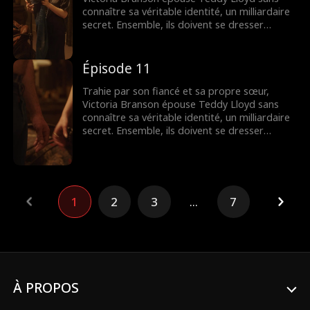
connaître sa véritable identité, un milliardaire
secret. Ensemble, ils doivent se dresser
contre la famille maléfique de Victoria,
reprendre la compagnie de sa mère et
trouver leur fin heureuse.
Épisode 11
Trahie par son fiancé et sa propre sœur,
Victoria Branson épouse Teddy Lloyd sans
connaître sa véritable identité, un milliardaire
secret. Ensemble, ils doivent se dresser
contre la famille maléfique de Victoria,
reprendre la compagnie de sa mère et
trouver leur fin heureuse.
1
2
3
...
7
À PROPOS