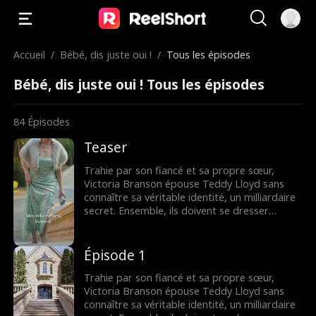
Accueil
/
Bébé, dis juste oui !
/
Tous les épisodes
Bébé, dis juste oui ! Tous les épisodes
84
Épisodes
Teaser
Trahie par son fiancé et sa propre sœur,
Victoria Branson épouse Teddy Lloyd sans
connaître sa véritable identité, un milliardaire
secret. Ensemble, ils doivent se dresser
contre la famille maléfique de Victoria,
reprendre la compagnie de sa mère et
trouver leur fin heureuse.
Épisode 1
Trahie par son fiancé et sa propre sœur,
Victoria Branson épouse Teddy Lloyd sans
connaître sa véritable identité, un milliardaire