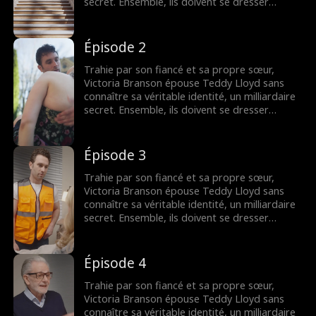
secret. Ensemble, ils doivent se dresser
contre la famille maléfique de Victoria,
reprendre la compagnie de sa mère et
trouver leur fin heureuse.
Épisode 2
Trahie par son fiancé et sa propre sœur,
Victoria Branson épouse Teddy Lloyd sans
connaître sa véritable identité, un milliardaire
secret. Ensemble, ils doivent se dresser
contre la famille maléfique de Victoria,
reprendre la compagnie de sa mère et
trouver leur fin heureuse.
Épisode 3
Trahie par son fiancé et sa propre sœur,
Victoria Branson épouse Teddy Lloyd sans
connaître sa véritable identité, un milliardaire
secret. Ensemble, ils doivent se dresser
contre la famille maléfique de Victoria,
reprendre la compagnie de sa mère et
trouver leur fin heureuse.
Épisode 4
Trahie par son fiancé et sa propre sœur,
Victoria Branson épouse Teddy Lloyd sans
connaître sa véritable identité, un milliardaire