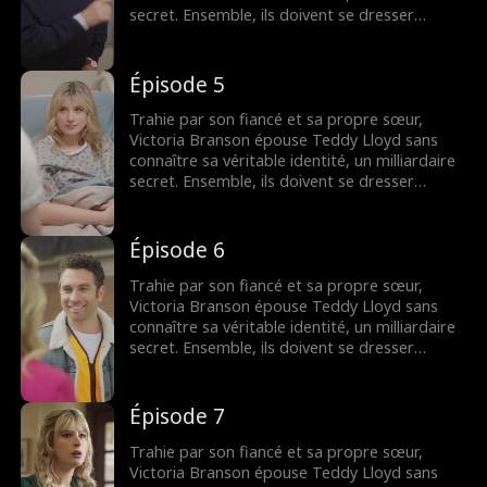
secret. Ensemble, ils doivent se dresser
contre la famille maléfique de Victoria,
reprendre la compagnie de sa mère et
trouver leur fin heureuse.
Épisode 5
Trahie par son fiancé et sa propre sœur,
Victoria Branson épouse Teddy Lloyd sans
connaître sa véritable identité, un milliardaire
secret. Ensemble, ils doivent se dresser
contre la famille maléfique de Victoria,
reprendre la compagnie de sa mère et
trouver leur fin heureuse.
Épisode 6
Trahie par son fiancé et sa propre sœur,
Victoria Branson épouse Teddy Lloyd sans
connaître sa véritable identité, un milliardaire
secret. Ensemble, ils doivent se dresser
contre la famille maléfique de Victoria,
reprendre la compagnie de sa mère et
trouver leur fin heureuse.
Épisode 7
Trahie par son fiancé et sa propre sœur,
Victoria Branson épouse Teddy Lloyd sans