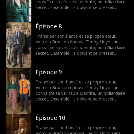
connaître sa véritable identité, un milliardaire
secret. Ensemble, ils doivent se dresser
contre la famille maléfique de Victoria,
reprendre la compagnie de sa mère et
trouver leur fin heureuse.
Épisode 8
Trahie par son fiancé et sa propre sœur,
Victoria Branson épouse Teddy Lloyd sans
connaître sa véritable identité, un milliardaire
secret. Ensemble, ils doivent se dresser
contre la famille maléfique de Victoria,
reprendre la compagnie de sa mère et
trouver leur fin heureuse.
Épisode 9
Trahie par son fiancé et sa propre sœur,
Victoria Branson épouse Teddy Lloyd sans
connaître sa véritable identité, un milliardaire
secret. Ensemble, ils doivent se dresser
contre la famille maléfique de Victoria,
reprendre la compagnie de sa mère et
trouver leur fin heureuse.
Épisode 10
Trahie par son fiancé et sa propre sœur,
Victoria Branson épouse Teddy Lloyd sans