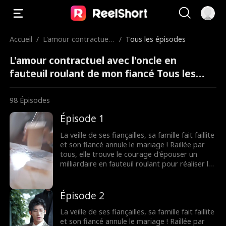
Accueil
/
L'amour contractuel
/
Tous les épisodes
avec l'oncle en fauteu
L'amour contractuel avec l'oncle en
il roulant de mon fian
cé
fauteuil roulant de mon fiancé Tous les
épisodes
98
Épisodes
Épisode 1
La veille de ses fiançailles, sa famille fait faillite
et son fiancé annule le mariage ! Raillée par
tous, elle trouve le courage d'épouser un
milliardaire en fauteuil roulant pour réaliser le
souhait de sa grand-mère. Elle ignorait que les
rumeurs étaient fausses ! Le milliardaire
n'était pas du tout handicapé !
Épisode 2
La veille de ses fiançailles, sa famille fait faillite
et son fiancé annule le mariage ! Raillée par