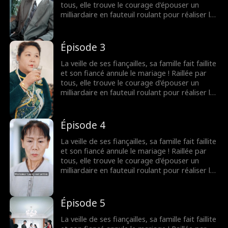
tous, elle trouve le courage d'épouser un
milliardaire en fauteuil roulant pour réaliser le
souhait de sa grand-mère. Elle ignorait que les
rumeurs étaient fausses ! Le milliardaire
n'était pas du tout handicapé !
Épisode 3
La veille de ses fiançailles, sa famille fait faillite
et son fiancé annule le mariage ! Raillée par
tous, elle trouve le courage d'épouser un
milliardaire en fauteuil roulant pour réaliser le
souhait de sa grand-mère. Elle ignorait que les
rumeurs étaient fausses ! Le milliardaire
n'était pas du tout handicapé !
Épisode 4
La veille de ses fiançailles, sa famille fait faillite
et son fiancé annule le mariage ! Raillée par
tous, elle trouve le courage d'épouser un
milliardaire en fauteuil roulant pour réaliser le
souhait de sa grand-mère. Elle ignorait que les
rumeurs étaient fausses ! Le milliardaire
n'était pas du tout handicapé !
Épisode 5
La veille de ses fiançailles, sa famille fait faillite