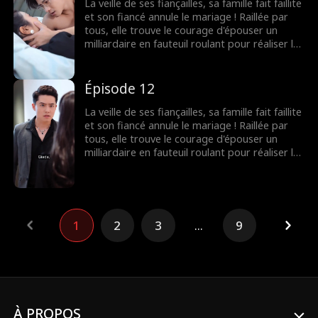
La veille de ses fiançailles, sa famille fait faillite
et son fiancé annule le mariage ! Raillée par
tous, elle trouve le courage d'épouser un
milliardaire en fauteuil roulant pour réaliser le
souhait de sa grand-mère. Elle ignorait que les
rumeurs étaient fausses ! Le milliardaire
n'était pas du tout handicapé !
Épisode 12
La veille de ses fiançailles, sa famille fait faillite
et son fiancé annule le mariage ! Raillée par
tous, elle trouve le courage d'épouser un
milliardaire en fauteuil roulant pour réaliser le
souhait de sa grand-mère. Elle ignorait que les
rumeurs étaient fausses ! Le milliardaire
n'était pas du tout handicapé !
1
2
3
...
9
À PROPOS