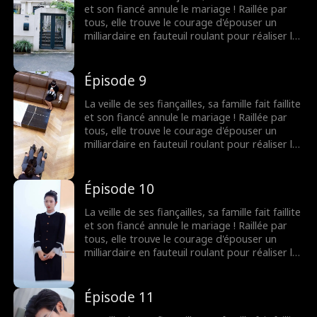
et son fiancé annule le mariage ! Raillée par
tous, elle trouve le courage d'épouser un
milliardaire en fauteuil roulant pour réaliser le
souhait de sa grand-mère. Elle ignorait que les
rumeurs étaient fausses ! Le milliardaire
n'était pas du tout handicapé !
Épisode 9
La veille de ses fiançailles, sa famille fait faillite
et son fiancé annule le mariage ! Raillée par
tous, elle trouve le courage d'épouser un
milliardaire en fauteuil roulant pour réaliser le
souhait de sa grand-mère. Elle ignorait que les
rumeurs étaient fausses ! Le milliardaire
n'était pas du tout handicapé !
Épisode 10
La veille de ses fiançailles, sa famille fait faillite
et son fiancé annule le mariage ! Raillée par
tous, elle trouve le courage d'épouser un
milliardaire en fauteuil roulant pour réaliser le
souhait de sa grand-mère. Elle ignorait que les
rumeurs étaient fausses ! Le milliardaire
n'était pas du tout handicapé !
Épisode 11