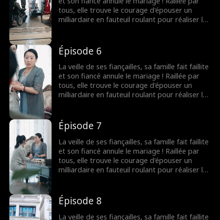
et son fiancé annule le mariage ! Raillée par
tous, elle trouve le courage d'épouser un
milliardaire en fauteuil roulant pour réaliser le
souhait de sa grand-mère. Elle ignorait que les
rumeurs étaient fausses ! Le milliardaire
n'était pas du tout handicapé !
Épisode 6
La veille de ses fiançailles, sa famille fait faillite
et son fiancé annule le mariage ! Raillée par
tous, elle trouve le courage d'épouser un
milliardaire en fauteuil roulant pour réaliser le
souhait de sa grand-mère. Elle ignorait que les
rumeurs étaient fausses ! Le milliardaire
n'était pas du tout handicapé !
Épisode 7
La veille de ses fiançailles, sa famille fait faillite
et son fiancé annule le mariage ! Raillée par
tous, elle trouve le courage d'épouser un
milliardaire en fauteuil roulant pour réaliser le
souhait de sa grand-mère. Elle ignorait que les
rumeurs étaient fausses ! Le milliardaire
n'était pas du tout handicapé !
Épisode 8
La veille de ses fiançailles, sa famille fait faillite