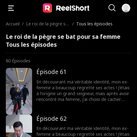
Accueil
/
Le roi de la pègre se
/
Tous les épisodes
bat pour sa femme
Le roi de la pègre se bat pour sa femme
Tous les épisodes
80
Épisodes
Épisode 61
En découvrant ma véritable identité, mon ex-
femme a beaucoup regretté ses actes ! J'étais
à l'origine un grand seigneur, mais après avoir
rencontré ma femme, j'ai choisi de cacher
mon identité et de vivre comme un simple
travailleur. Cependant, le jour de notre
anniversaire de mariage, alors que j'attendais
Épisode 62
avec impatience, elle fêtait l'anniversaire d'un
autre dans une maison riche ! Incapable de la
En découvrant ma véritable identité, mon ex-
tolérer plus longtemps, j'ai divorcé. Plus tard,
femme a beaucoup regretté ses actes ! J'étais