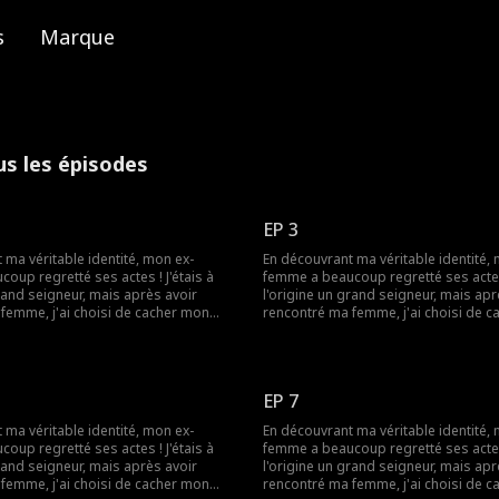
s
Marque
us les épisodes
EP 3
 ma véritable identité, mon ex-
En découvrant ma véritable identité,
 regretté ses actes ! J'étais à
femme a beaucoup regretté ses actes ! J'éta
grand seigneur, mais après avoir
l'origine un grand seigneur, mais apr
femme, j'ai choisi de cacher mon
rencontré ma femme, j'ai choisi de 
 vivre comme un simple travailleur.
identité et de vivre comme un simple t
 jour de notre anniversaire de
Cependant, le jour de notre annivers
s que j'attendais avec impatience,
mariage, alors que j'attendais avec 
anniversaire d'un autre dans une
elle fêtait l'anniversaire d'un autre d
EP 7
 Incapable de la tolérer plus
maison riche ! Incapable de la tolére
i divorcé. Plus tard, lors d'un
longtemps, j'ai divorcé. Plus tard, lo
 ma véritable identité, mon ex-
En découvrant ma véritable identité,
révélé ma véritable identité, mais la
banquet, j'ai révélé ma véritable ident
 regretté ses actes ! J'étais à
femme a beaucoup regretté ses actes ! J'éta
ontrée sceptique. Alors que le doute
foule s'est montrée sceptique. Alors
grand seigneur, mais après avoir
l'origine un grand seigneur, mais apr
 mes subordonnés sont enfin arrivés,
s'installait, mes subordonnés sont en
femme, j'ai choisi de cacher mon
rencontré ma femme, j'ai choisi de 
n statut de puissant !
confirmant mon statut de puissant !