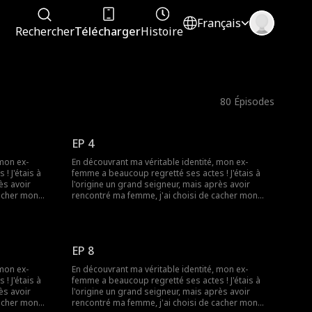
Français
Rechercher
Télécharger
Histoire
80
Épisodes
EP 4
 mon ex-
En découvrant ma véritable identité, mon ex-
is à
femme a beaucoup regretté ses actes ! J'étais à
ès avoir
l'origine un grand seigneur, mais après avoir
cacher mon
rencontré ma femme, j'ai choisi de cacher mon
ravailleur.
identité et de vivre comme un simple travailleur.
aire de
Cependant, le jour de notre anniversaire de
impatience,
mariage, alors que j'attendais avec impatience,
ans une
elle fêtait l'anniversaire d'un autre dans une
EP 8
r plus
maison riche ! Incapable de la tolérer plus
rs d'un
longtemps, j'ai divorcé. Plus tard, lors d'un
 mon ex-
En découvrant ma véritable identité, mon ex-
ité, mais la
banquet, j'ai révélé ma véritable identité, mais la
is à
femme a beaucoup regretté ses actes ! J'étais à
 que le doute
foule s'est montrée sceptique. Alors que le doute
ès avoir
l'origine un grand seigneur, mais après avoir
fin arrivés,
s'installait, mes subordonnés sont enfin arrivés,
cacher mon
rencontré ma femme, j'ai choisi de cacher mon
confirmant mon statut de puissant !