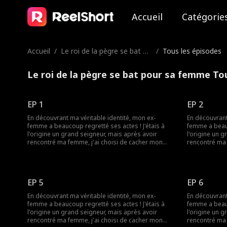
Accueil
Catégorie
Accueil
/
Le roi de la pègre se bat po
/
Tous les épisodes
ur sa femme
Le roi de la pègre se bat pour sa femme To
EP 1
EP 2
En découvrant ma véritable identité, mon ex-
En découvrant
femme a beaucoup regretté ses actes ! J'étais à
femme a beaucoup
l'origine un grand seigneur, mais après avoir
l'origine un 
rencontré ma femme, j'ai choisi de cacher mon
rencontré ma 
identité et de vivre comme un simple travailleur.
identité et de
Cependant, le jour de notre anniversaire de
Cependant, le
mariage, alors que j'attendais avec impatience,
mariage, alor
elle fêtait l'anniversaire d'un autre dans une
elle fêtait l'
EP 5
EP 6
maison riche ! Incapable de la tolérer plus
maison riche !
longtemps, j'ai divorcé. Plus tard, lors d'un
longtemps, j'a
En découvrant ma véritable identité, mon ex-
En découvrant
banquet, j'ai révélé ma véritable identité, mais la
banquet, j'ai 
femme a beaucoup regretté ses actes ! J'étais à
femme a beaucoup
foule s'est montrée sceptique. Alors que le doute
foule s'est m
l'origine un grand seigneur, mais après avoir
l'origine un 
s'installait, mes subordonnés sont enfin arrivés,
s'installait,
rencontré ma femme, j'ai choisi de cacher mon
rencontré ma 
confirmant mon statut de puissant !
confirmant mo