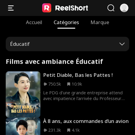
Accueil
Catégories
Marque
Éducatif
Films avec ambiance Éducatif
Petit Diable, Bas les Pattes !
750.5k
10.9k
Le PDG d'une grande entreprise attend
avec impatience l'arrivée du Professeur
Dumont, une scientifique renommée
venue dans la capitale pour accoucher.
Lors de son vol, la rencontre inattendue
À 8 ans, aux commandes d’un avion
avec le fils et la mère du PDG bouleverse
tout. Le jeune garçon, curieux et espiègle,
231.3k
4.1k
vole des objets personnels de la