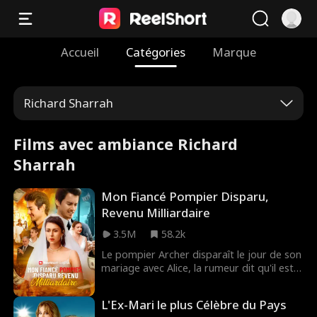
Accueil
Catégories
Marque
Richard Sharrah
Films avec ambiance Richard
Sharrah
Mon Fiancé Pompier Disparu,
Revenu Milliardaire
3.5M
58.2k
Le pompier Archer disparaît le jour de son
mariage avec Alice, la rumeur dit qu'il est
mort dans une explosion en service. Les
parents cupides d'Alice la poussent vers un
L'Ex-Mari le plus Célèbre du Pays
prétendant louche, Philip. Lors du nouveau