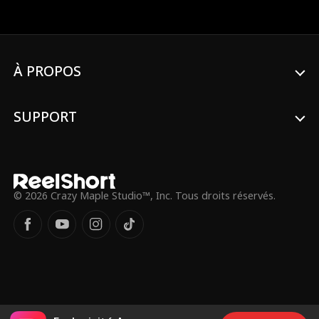
qu'elle n'est pas un loup ordinaire et que
de nombreuses personnes dangereuses le
recherchent. Alpha Logan a rejeté Emma, ​​
alors pourquoi est-il prêt à tout risquer
pour assurer la sécurité d'Emma?
À PROPOS
SUPPORT
© 2026 Crazy Maple Studio™, Inc. Tous droits réservés.