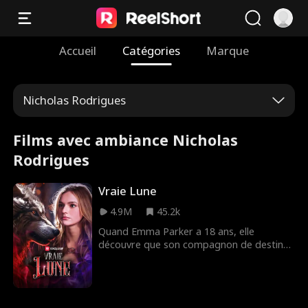
Accueil
Catégories
Marque
Nicholas Rodrigues
Films avec ambiance Nicholas
Rodrigues
Vraie Lune
4.9M
45.2k
Quand Emma Parker a 18 ans, elle
découvre que son compagnon de destin
est Logan Carter, l'alpha de son sac. Mais
ce bonheur est de courte durée lorsque
Logan la rejette pour un autre She-Wolf.
Peu de temps après, Emma apprend