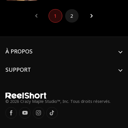
à la vie le jour de son mariage, elle laisse
sa cousine voler son fiancé et épouse
William Zimmer, pourtant promis à une
1
2
mort précoce. Mais William survit et
prospère, propulsant les Zimmer au
sommet. L'ex de Sylvia perd tout, tandis
que sa cousine connaît un sort bien plus
terrible.
À PROPOS
SUPPORT
© 2026 Crazy Maple Studio™, Inc. Tous droits réservés.