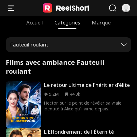
Accueil
Catégories
Marque
Fauteuil roulant
Films avec ambiance Fauteuil
roulant
Le retour ultime de l'héritier d'élite
5.2M
44.3k
Hector, sur le point de révéler sa vraie
identité à Alice qu'il aime depuis
longtemps, tombe dans le coma après un
accident. La famille modeste d'Alice l'aide
pendant sa convalescence. Communiquant
L'Effondrement de l'Éternité
d'abord uniquement par un bouton