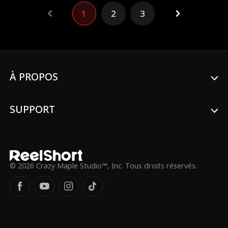
survivants humains, il améliore son
1
2
3
supermarché et débloque des produits
incroyables, allant de collations
préhistoriques à des armes de haute
technologie. Il emploie d'immenses
monstres de rang S qui, malgré leur
puissance, lui obéissent au doigt et à l'œil
dans le magasin. Pour survivre, il se
À PROPOS
retrouve impliqué dans de multiples
intrigues, mais utilise son intelligence et
son courage pour résoudre une crise
SUPPORT
après l'autre. Finalement, il vainc un dieu
démoniaque cosmique grâce à des
contrats commerciaux et devient le
sauveur.
© 2026 Crazy Maple Studio™, Inc. Tous droits réservés.