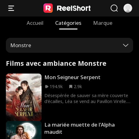
Accueil
Catégories
Marque
Monstre
Films avec ambiance Monstre
Mon Seigneur Serpent
194.9k
2.9k
Désespérée de sauver sa mère couverte
d'écailles, Léa se vend au Pavillon Virelle.
Le destin la jette dans les bras de
Maxime, seigneur des serpents. De leur
nuit naissent neuf œufs. Quand la
La mariée muette de l'Alpha
tenancière découvre la vérité, sa colère
explose. Maxime protège Léa, mais une
maudit
épreuve divine l'arrache à elle. Seule, Léa