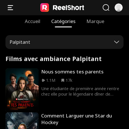
Accueil
Catégories
Marque
Palpitant
Films avec ambiance Palpitant
Nous sommes tes parents
1.1M
17k
Une étudiante de première année rentre
chez elle pour le légendaire dîner de
Thanksgiving de sa famille et commence à
soupçonner qu'il y a quelque chose de très
étrange chez ses parents.
Comment Larguer une Star du
Hockey