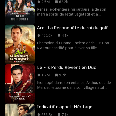
2.5M
62.2k
Renée, ex-héritière milliardaire, aide son
mari à sortir de l'état végétatif et à
réaliser son rêve NHL. Mais après une
fausse couche, elle découvre qu'il pourrait
Ace ! La Reconquête du roi du golf
en aimer une autre.
452.6k
4.1k
Champion du Grand Chelem déchu, « Lion
» a tout sacrifié pour élever sa fille.
Contraint de reprendre le club pour
assurer son avenir, le roi du golf sort enfin
de l'ombre. Le rugissement du « Lion » va
Le Fils Perdu Revient en Duc
résonner de nouveau dans le monde
entier.
1.2M
9.2k
Kidnappé dans son enfance, Arthur, duc de
Mercie, retourne dans son village natal
pour retrouver sa famille perdue depuis
longtemps. Ce qu'il n'avait pas prévu, c'est
de les découvrir maltraités par tous les
Indicatif d'appel : Héritage
habitants du village. Gardant son identité
secrète, Arthur réussira-t-il à les venger ?
636.8k
7.1k