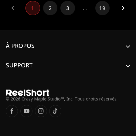
soudainement à sa fête, elle réalise qu'elle
1
2
3
...
19
aurait préféré se faire arrêter par les flics.
Chris, toujours en mode surprotecteur,
énerve Harper, jusqu'à ce qu'elle se rende
compte qu'il doit partir. Avec sa meilleure
amie Maria, elle met au point l'Opération
Séduction, planifiant de faire tomber Chris
amoureux d'elle pour que son père le
À PROPOS
mette lui-même à la porte. Mais à chaque
fois que Chris sauve Harper d'un
problème, elle se rend compte qu'elle a
SUPPORT
peut-être des sentiments pour lui après
tout.
© 2026 Crazy Maple Studio™, Inc. Tous droits réservés.