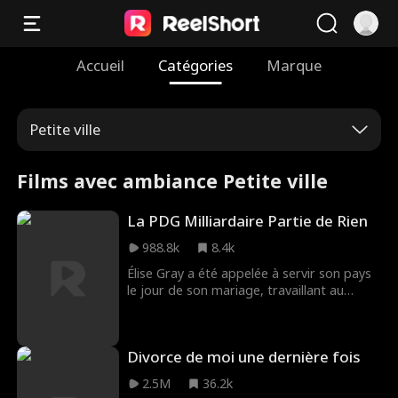
Accueil
Catégories
Marque
Petite ville
Films avec ambiance Petite ville
La PDG Milliardaire Partie de Rien
988.8k
8.4k
Élise Gray a été appelée à servir son pays
le jour de son mariage, travaillant au
développement d'avions de chasse à la
pointe de la technologie pour l'armée. Elle
a également fondé Lockheed Gray, le plus
Divorce de moi une dernière fois
grand fournisseur mondial dans le
domaine de l'aérospatiale et de la défense
2.5M
36.2k
militaire, devenant ainsi la milliardaire la