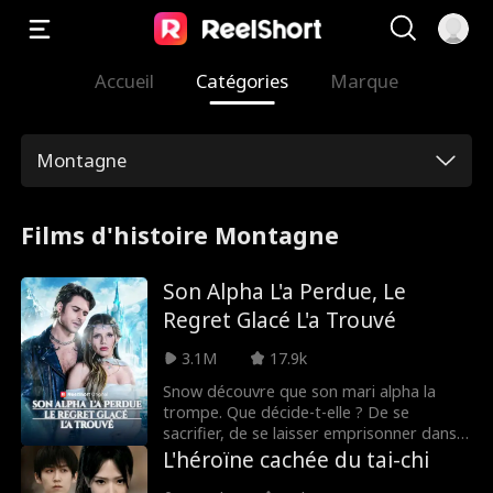
Accueil
Catégories
Marque
Montagne
Films d'histoire Montagne
Son Alpha L'a Perdue, Le
Regret Glacé L'a Trouvé
3.1M
17.9k
Snow découvre que son mari alpha la
trompe. Que décide-t-elle ? De se
sacrifier, de se laisser emprisonner dans
la glace pour l'éternité. En disparaissant,
L'héroïne cachée du tai-chi
elle rompt leur lien d'âme... Ne lui laissant