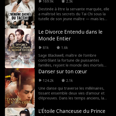
pour toujours que le regret glacé comme
169.9k
2.3k
seul compagnon. Mais que fera-t-il pour
Destinée à être la servante marquée, elle
la ramener ?
a maîtrisé les secrets du Tai Chi sous la
tutelle de son jeune maître — mais les
lois du clan ont réduit son talent au
silence, marquant son visage et ses
Le Divorce Entendu dans le
compétences comme interdits. Quand les
Monde Entier
lames menacent sa vie, ses poings
réécrivent le destin dans la poussière de
81k
1.6k
l'arène.
Sage Blackwell, maître de l'ombre
contrôlant la fortune de puissantes
familles, rejoint le monde des mortels
pour exaucer le dernier vœu de son
Danser sur ton cœur
disciple. Devenu gendre à domicile, il
protège la famille Neill de la ruine
124.2k
2.1k
pendant trois ans, n'y récoltant que
Une danse qui traverse les millénaires,
mépris et humiliations. Son engagement
tissant ensemble deux vies d'amour et
terminé, il s'éclipse en silence. Sans lui, la
d'épreuves. Dans les temps anciens, la
chance des Neill s'effondre du jour au
courtisane Lana Smith a été trahie par un
lendemain. Trop tard, son ex-femme
amant sans cœur. Renaissant à l'ère
découvre la vérité et le supplie de revenir.
L'Étoile Chanceuse du Prince
moderne en tant que jeune fille fragile