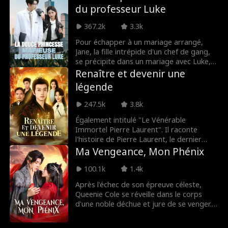
du professeur Luke
tombent, l'amour s'épanouit
embuscade. Une fois Savannah en ville,
sauvagement. Cette fois, pourra-t-elle
Hudson la retrouve publiquement, mû
367.2k
3.3k
vivre une vie d'amour avec lui ?
par une passion féroce et une obsession
qui terrifient toute la ville.
Pour échapper à un mariage arrangé,
Jane, la fille intrépide d'un chef de gang,
se précipite dans un mariage avec Luke,
un brillant scientifique issu d'une famille
Renaître et devenir une
d'élite. Ce qui commence comme un
légende
mariage de convenance bouleverse
bientôt le monde tranquille et axé sur la
247.5k
3.8k
recherche de Luke, alors que le charme
audacieux de Jane apporte couleur et
Également intitulé "Le Vénérable
chaos à sa vie autrefois prévisible.
Immortel Pierre Laurent". Il raconte
l'histoire de Pierre Laurent, le dernier
descendant de la Lignée Suprême. Après
Ma Vengeance, Mon Phénix
avoir été trahi et forcé de se sacrifier par
les Trois Vénérables, il renaît
100.1k
1.4k
mystérieusement à l'âge de vingt ans.
Après l'échec de son épreuve céleste,
Dans l'avion qui le ramène, des souvenirs
Queenie Cole se réveille dans le corps
du passé l'assaillent. Brûlant d'une soif de
d'une noble déchue et jure de se venger.
vengeance et déterminé à reconquérir
En écrasant ses ennemis et en dévoilant
son trône, il se lance dans une nouvelle
ses identités secrètes, elle se rapproche
ascension. Sur sa route, il croise Étienne