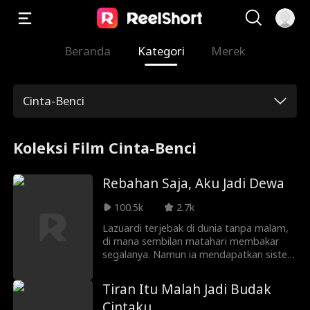
Beranda
Kategori
Merek
Cinta-Benci
Koleksi Film Cinta-Benci
Rebahan Saja, Aku Jadi Dewa
100.5k
2.7k
Lazuardi terjebak di dunia tanpa malam,
di mana sembilan matahari membakar
segalanya. Namun ia mendapatkan sistem
aneh — “Kuat Saat Tidur.” Saat orang lain
berlatih tanpa henti, ia hanya… rebahan.
Tiran Itu Malah Jadi Budak
Dalam mimpinya, ia menghancurkan
Cintaku
matahari satu per satu. Dari pria biasa, ia