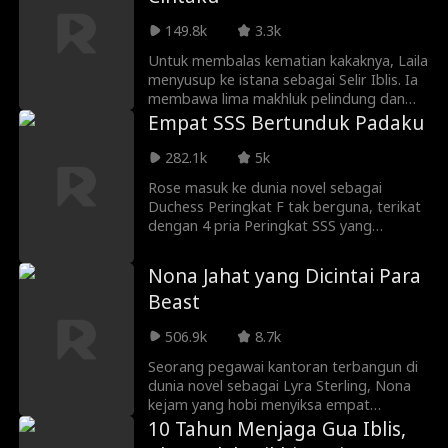
menjadi kekuatan yang tak tertandingi.
149.8k
3.3k
Setelah mengalahkan dewa jahat, ia
berubah menjadi bulan emas yang
Untuk membalas kematian kakaknya, Laila
melindungi dunia. Dan akhirnya— ia
menyusup ke istana sebagai Selir Iblis. Ia
tertidur di langit selamanya.
membawa lima makhluk pelindung dan
siap menghancurkan siapa pun yang
Empat SSS Bertunduk Padaku
menghalanginya. Selir Agung
menindasnya. Permaisuri menjebaknya.
282.1k
5k
Namun tak seorang pun tahu— monster
Rose masuk ke dunia novel sebagai
di sisinya haus darah. Dan sang Raja
Duchess Peringkat F tak berguna, terikat
tiran… justru tergila-gila padanya.
dengan 4 pria Peringkat SSS yang
membencinya! Karena Rose asli sangat
kejam, ia bertahan hidup memakai
Nona Jahat yang Dicintai Para
kekuatan penyembuh dan ketulusan.
Beast
Siluman Serigala Theron sok garang tapi
mengibaskan ekornya. Draven si yandere
506.9k
8.7k
posesif melilitkan tentakel di tangannya.
Roh lubang hitam Cassius memohon
Seorang pegawai kantoran terbangun di
dipeluk. Cyborg kaya Cyrus sudi jadi
dunia novel sebagai Lyra Sterling, Nona
pelayannya. Hanya dengan membalut luka
kejam yang hobi menyiksa empat
mereka, kini mereka rela menyerahkan
Pasangan Shifter-nya. Tiba-tiba, sistem
10 Tahun Menjaga Gua Iblis,
nyawa! Saat Bibi Camilla serakah
aktif dengan satu misi utama: raih kembali