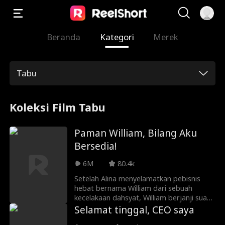
Beranda
Kategori
Merek
Tabu
Koleksi Film Tabu
Paman William, Bilang Aku
Bersedia!
6M
80.4k
Setelah Alina menyelamatkan pebisnis
hebat bernama William dari sebuah
kecelakaan dahsyat, William berjanji suatu
hal kepada Alina. Beberapa bulan
Selamat tinggal, CEO saya
kemudian, William bertemu Alina di pesta