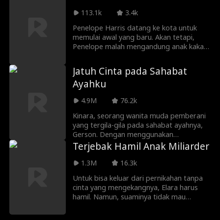
yang kini sudah sukses. Saat cinta lama
bersemi kembali dan segala
113.1k
3.4k
kesalahpahaman terungkap, takdir
Penelope Harris datang ke kota untuk
kembali menyatukan mereka.
memulai awal yang baru. Akan tetapi,
Penelope malah mengandung anak kakak
laki-laki mantannya yang berkuasa, Knox
Grant, koboi tangguh pemilik peternakan
Jatuh Cinta pada Sahabat
tempat dia bekerja. Kini Penelope
Ayahku
terjebak di antara pria yang rela
menghancurkan dunia demi dirinya dan
4.9M
76.2k
sang mantan yang ingin melihatnya
hancur.
Kinara, seorang wanita muda pemberani
yang tergila-gila pada sahabat ayahnya,
Gerson. Dengan menggunakan
pesonanya, Kinara mencoba untuk
Terjebak Hamil Anak Miliarder
menggoda Gerson. Saat Gerson berusaha
menolaknya, ketegangan di antara
1.3M
16.3k
mereka pun meningkat, lalu berujung
Untuk bisa keluar dari pernikahan tanpa
pada pengkhianatan yang mengubah
cinta yang mengekangnya, Elara harus
segalanya.
hamil. Namun, suaminya tidak mau
menyentuhnya sama sekali. Pada suatu
malam, Elara tanpa sengaja berada di