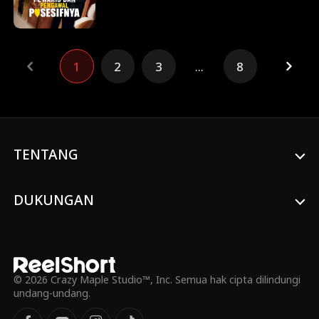
kesalahpahaman membuat mereka
menjadi bermusuhan. Sekarang,
keselamatan Risa kembali terancam,
ayahnya Risa menyewa Jaka untuk menjadi
1
2
3
...
8
pengawal pribadinya. Ketika kini mereka
harus menghabiskan waktu bersama
setiap detik, bisakah mereka menahan diri
satu sama lain?
TENTANG
DUKUNGAN
© 2026 Crazy Maple Studio™, Inc. Semua hak cipta dilindungi
undang-undang.