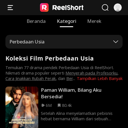
Beranda
Kategori
Merek
Perbedaan Usia
Koleksi Film Perbedaan Usia
Temukan 77 drama pendek Perbedaan Usia di ReelShort.
Nikmati drama populer seperti
Menyerah pada Profesorku
,
Cara Jinakkan Rubah Perak
, dan
Ber
...
Tampilkan Lebih Banyak
Paman William, Bilang Aku
Bersedia!
6M
80.4k
Setelah Alina menyelamatkan pebisnis
hebat bernama William dari sebuah
kecelakaan dahsyat, William berjanji suatu