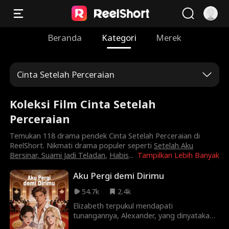
Beranda
Kategori
Merek
Cinta Setelah Perceraian
Koleksi Film Cinta Setelah
Perceraian
Temukan 118 drama pendek Cinta Setelah Perceraian di
ReelShort. Nikmati drama populer seperti
Setelah Aku
Bersinar, Suami Jadi Teladan
,
Habis
...
Tampilkan Lebih Banyak
Aku Pergi demi Dirimu
54.7k
2.4k
Elizabeth terpukul mendapati
tunangannya, Alexander, yang dinyatakan
tewas dalam kecelakaan mobil lima tahun