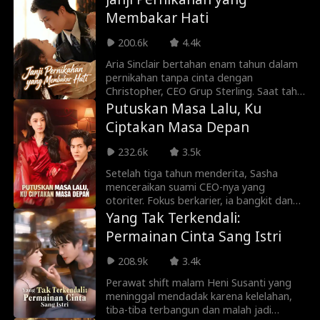
penganiayaan, terbangun ke tubuh
Membakar Hati
permaisuri zaman kuno. Sang permaisuri
tak lagi mau menanggung penghinaan.
200.6k
4.4k
Dia menurunkan berat badan, merawat
diri dan beri pelajaran keras kepada
Aria Sinclair bertahan enam tahun dalam
suami yang sombong serta teman masa
pernikahan tanpa cinta dengan
kecil liciknya. Menghadapi istri yang telah
Christopher, CEO Grup Sterling. Saat tahu
berubah, suaminya mulai mengejarnya
suaminya dimanipulasi oleh Savannah
Putuskan Masa Lalu, Ku
dengan putus asa.
Prescott—wanita yang menyamar
Ciptakan Masa Depan
sebagai cinta pertama dan sahabat pena
rahasianya—Aria memilih pergi. Namun,
232.6k
3.5k
Aria bukan mantan istri biasa. Di balik
penampilannya yang sederhana, ia adalah
Setelah tiga tahun menderita, Sasha
pewaris keluarga Prescott dan desainer
menceraikan suami CEO-nya yang
perhiasan ternama dunia berinisial K.
otoriter. Fokus berkarier, ia bangkit dan
Bangkit dari kehancuran pernikahannya, ia
dikelilingi banyak pengagum. Saat sang
Yang Tak Terkendali:
merebut kembali hartanya, membongkar
mantan murka soal anak yang dikira telah
Permainan Cinta Sang Istri
kebohongan Savannah, dan menghadapi
tiada, Sasha kian tak terjangkau. Ketika ia
konspirasi gelap keluarga yang
buang gengsi demi kembali, sadarlah ia:
208.9k
3.4k
merenggut nyawa ayah angkatnya.
semua mungkin sudah terlambat.
Perawat shift malam Heni Susanti yang
meninggal mendadak karena kelelahan,
tiba-tiba terbangun dan malah jadi