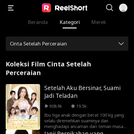
Beranda
Kategori
Merek
Cinta Setelah Perceraian
Koleksi Film Cinta Setelah
Perceraian
Setelah Aku Bersinar, Suami
Jadi Teladan
908.9k
19.5k
Ibu tiga anak dengan berat 100 kg yang
selalu diremehkan suaminya dan
menghadapi ancaman dari teman masa
kecil suaminya tewas karena
Janji Pernikahan yang