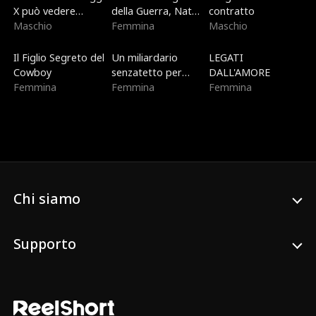
X può vedere
della Guerra, Nata
contratto
dentro di te
Maschio
per il Cielo
Femmina
Maschio
Nuovo
Doppiato
Di tendenza
Il Figlio Segreto del
Un miliardario
LEGATI
Cowboy
senzatetto per
DALL'AMORE
Femmina
Natale
Femmina
Femmina
Chi siamo
Supporto