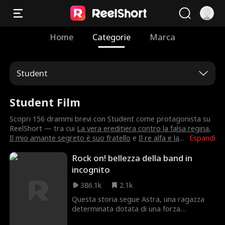
Home
Categorie
Marca
Student
Student Film
Scopri 156 drammi brevi con Student come protagonista su
ReelShort — tra cui
La vera ereditiera contro la falsa regina
,
Il mio amante segreto è suo fratello
e
Il re alfa e la
...
Espandi
Rock on! bellezza della band in
incognito
386.1k
2.1k
Questa storia segue Astra, una ragazza
determinata dotata di una forza
straordinaria. Quando suo fratello gemello