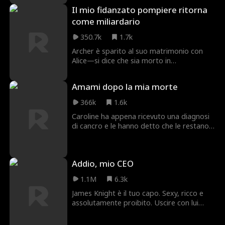
Il mio fidanzato pompiere ritorna
come miliardario
350.7k
1.7k
Archer è sparito al suo matrimonio con
Alice—si dice che sia morto in
un'esplosione durante una missione
antincendio. I genitori avidi di Alice
Amami dopo la mia morte
cercano di farla sposare con un
pretendente viscido, Philip. Al nuovo
366k
1.6k
matrimonio, Alice finalmente rivede suo
Caroline ha appena ricevuto una diagnosi
marito—ma ora è fidanzato con un'altra.
di cancro e le hanno detto che le restano
solo tre mesi di vita quando Stacy, una
vecchia fiamma di suo marito Eric, si
presenta con un bambino di sei anni che
Addio, mio CEO
sostiene essere figlio di Eric. Eric continua
a ferire ripetutamente Caroline e, mentre i
1.1M
6.3k
sintomi del cancro peggiorano e lei cade
nella disperazione, decide di divorziare da
James Knight è il tuo capo. Sexy, ricco e
lui. Solo dopo la loro separazione Eric si
assolutamente proibito. Uscire con lui
rende conto che non può vivere senza di
potrebbe rovinare la tua carriera, ma
lei e finalmente scopre la diagnosi di
amarlo ti spezzerà sicuramente il cuore.