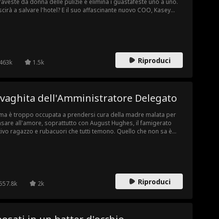
traveste da donna delle pulizie e elimina i guastafeste uno a uno.
scirà a salvare l'hotel? E il suo affascinante nuovo COO, Kasey
nson, è solo un potente alleato o qualcosa di più?
Riproduci
463k
1.5k
nvaghita dell'Amministratore Delegato
a è troppo occupata a prendersi cura della madre malata per
sare all'amore, soprattutto con August Hughes, il famigerato
tivo ragazzo e rubacuori che tutti temono. Quello che non sa è
 August l'ha aspettata per tutto il tempo, sperando di
quistare il suo cuore. Mentre i loro destini iniziano a intrecciarsi,
a troverà il coraggio di fidarsi di lui o rischierà di perdere la sua
asione di vera felicità?
Riproduci
557.8k
2k