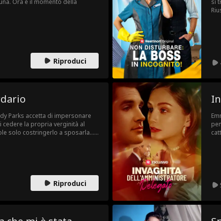
tuna. Ora è il momento della
si 
Riu
Joh
Riproduci
rdario
I
ndy Parks accetta di impersonare
Emm
di cedere la propria verginità al
pen
uole solo costringerlo a sposarla…
cat
etta a rivestire i suoi panni e
che
con
Emm
occ
Riproduci