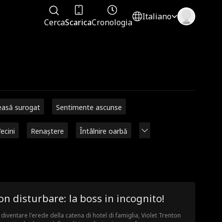
Italiano
Cerca
Scarica
Cronologia
easă surogat
Sentimente ascunse
ecini
Renaștere
Întâlnire oarbă
n disturbare: la boss in incognito!
 diventare l'erede della catena di hotel di famiglia, Violet Trenton