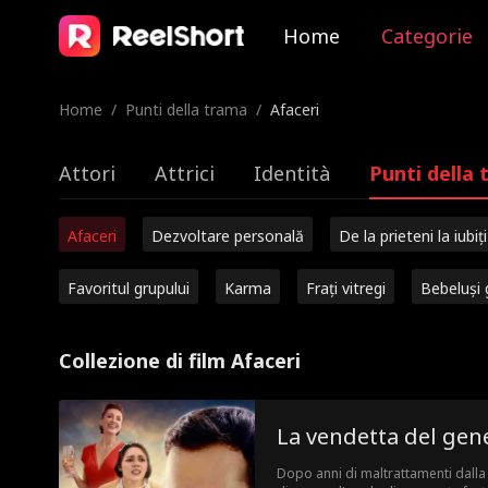
Home
Categorie
Home
/
Punti della trama
/
Afaceri
Attori
Attrici
Identità
Punti della
Afaceri
Dezvoltare personală
De la prieteni la iubiți
Favoritul grupului
Karma
Frați vitregi
Bebeluși 
Collezione di film Afaceri
La vendetta del gen
Dopo anni di maltrattamenti dalla