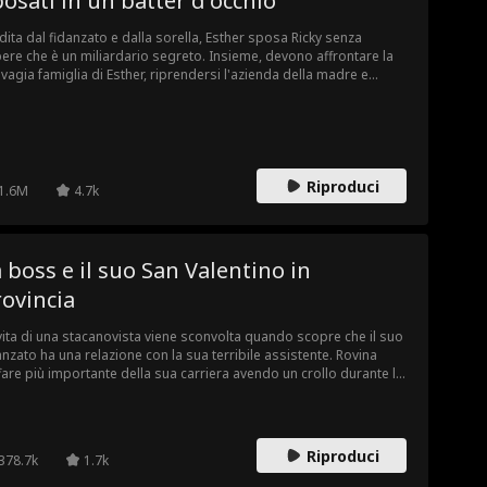
osati in un batter d'occhio
dita dal fidanzato e dalla sorella, Esther sposa Ricky senza
ere che è un miliardario segreto. Insieme, devono affrontare la
vagia famiglia di Esther, riprendersi l'azienda della madre e
are il loro lieto fine.
Riproduci
1.6M
4.7k
 boss e il suo San Valentino in
ovincia
vita di una stacanovista viene sconvolta quando scopre che il suo
anzato ha una relazione con la sua terribile assistente. Rovina
ffare più importante della sua carriera avendo un crollo durante la
sentazione. Ora, suo nonno, il CEO della sua catena alberghiera,
trasferisce in un piccolo paese di montagna per gestire una delle
o proprietà in difficoltà. Come se non bastasse, è bloccata con un
gestore del posto (ma diabolico e affascinante), che si
Riproduci
378.7k
1.7k
occupa più delle persone che dei profitti. E deve convivere con il
gestore in un piccolo chalet...