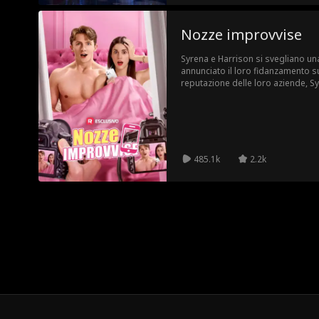
Nozze improvvise
Syrena e Harrison si svegliano un
annunciato il loro fidanzamento s
reputazione delle loro aziende, S
fingere la loro relazione davanti a
485.1k
2.2k