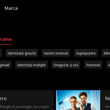
Marca
 trama
Identitate greșită
Harem inversat
Superputere
Mir
geniali
Identități multiple
Dragoste și ură
Prietenie
V
ero
No
 famiglia di sua moglie, Leo scopre
Per