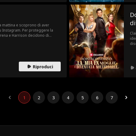
Do
di
a mattina e scoprono di aver
u Instagram. Per proteggere la
Cla
yrena e Harrison decidono di
ide
l pubblico.
dis
di 
sul
Aff
smi
Riproduci
Spe
ruo
Mil
rim
1
2
3
4
5
6
7