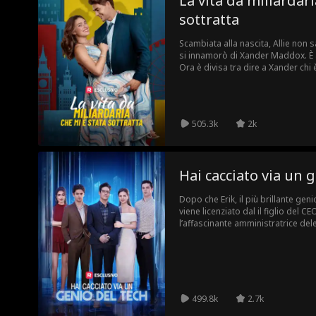
La vita da miliardari
sottratta
Scambiata alla nascita, Allie non 
si innamorò di Xander Maddox. È al
Ora è divisa tra dire a Xander chi
di perderlo o mantenere una bugi
505.3k
2k
Hai cacciato via un 
Dopo che Erik, il più brillante geni
viene licenziato dal il figlio del CE
l’affascinante amministratrice del
vendetta manda in bancarotta la 
capisce di aver licenziato la pers
tardi.
499.8k
2.7k