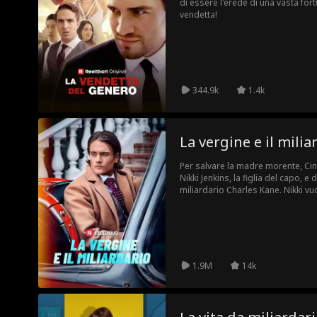
di essere l'erede di una vasta for
vendetta!
344.9k
1.4k
La vergine e il milia
Per salvare la madre morente, Ci
Nikki Jenkins, la figlia del capo, e 
miliardario Charles Kane. Nikki v
ma quando si ammala, Cindy è costr
diventare la sposa sostituta!
1.9M
14k