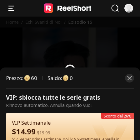
Home
/
Echi Svaniti di Noi
/
Episodio 15
Prezzo
:
60
Saldo
:
0
VIP: sblocca tutte le serie gratis
Questi sono episodi a pagamento.
Rinnovo automatico. Annulla quando vuoi.
Sblocca per guardare.
Sconto del 26%
VIP Settimanale
$
14.99
60
Sblocca ora
$
19.99
$14.99 per prima settimana, poi $19.99/settimana. Annulla in