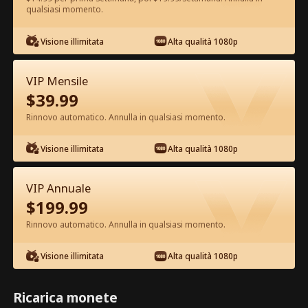
qualsiasi momento.
Guarda gratis nell'App
Visione illimitata
Alta qualità 1080p
VIP Mensile
$
39.99
Rinnovo automatico. Annulla in qualsiasi momento.
Visione illimitata
Alta qualità 1080p
Episodio 15 - Echi Svaniti di Noi Film
completo
VIP Annuale
$
199.99
1-30
Tutti gli episodi
Rinnovo automatico. Annulla in qualsiasi momento.
15
16
17
18
19
2
Visione illimitata
Alta qualità 1080p
Ricarica monete