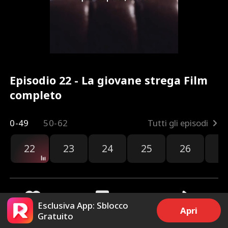
Episodio 22 - La giovane strega Film
completo
0-49
50-62
Tutti gli episodi
22
23
24
25
26
2
Esclusiva App: Sblocco
Apri
Gratuito
83
1.8k
Condividi