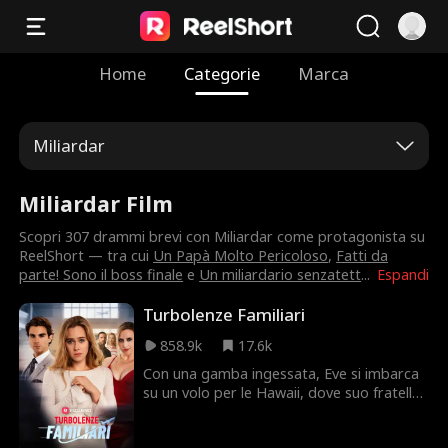
Home
Categorie
Marca
Miliardar
Miliardar Film
Scopri 307 drammi brevi con Miliardar come protagonista su
ReelShort — tra cui
Un Papà Molto Pericoloso
,
Fatti da
parte! Sono il boss finale
e
Un miliardario senzatett
...
Espandi
Turbolenze Familiari
858.9k
17.6k
Con una gamba ingessata, Eve si imbarca
su un volo per le Hawaii, dove suo fratello
sta per sposarsi. Nonostante abbia
prenotato un posto speciale per il suo