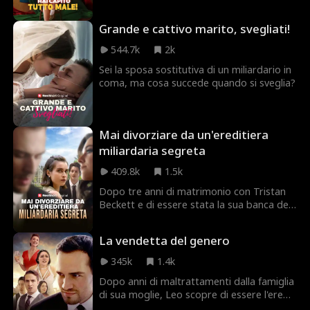
incinta di due gemelli, in grave pericolo...
universitari per partecipare alla cerimonia,
solo per essere scambiata dalla sua futura
Grande e cattivo marito, svegliati!
matrigna, Chloe, per l'amante di suo
padre. Mentre suo padre è via, Chloe
544.7k
2k
coglie ogni occasione per umiliare e
Sei la sposa sostitutiva di un miliardario in
maltrattare Margaret. Riuscirà Margaret a
coma, ma cosa succede quando si sveglia?
scagionarsi e a svelare il vero volto di
Chloe prima che sia troppo tardi?
Mai divorziare da un'ereditiera
miliardaria segreta
409.8k
1.5k
Dopo tre anni di matrimonio con Tristan
Beckett e di essere stata la sua banca del
sangue ambulante, Joyce Powell
finalmente lo divorzia! Tristan pensava che
La vendetta del genero
Joyce fosse una ragazza vanitosa che lo
aveva sposato solo per soldi, ma non
345k
1.4k
sapeva che lei è un'ereditiera segreta
Dopo anni di maltrattamenti dalla famiglia
miliardaria! Riuscirà Tristan a riconquistare
di sua moglie, Leo scopre di essere l'erede
il cuore di Joyce? O si innamorerà del
di una vasta fortuna. Ora è il momento
giovane e affascinante William Pope?